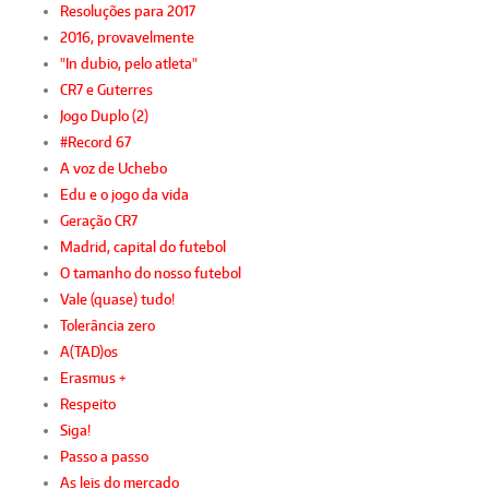
Resoluções para 2017
2016, provavelmente
"In dubio, pelo atleta"
CR7 e Guterres
Jogo Duplo (2)
#Record 67
A voz de Uchebo
Edu e o jogo da vida
Geração CR7
Madrid, capital do futebol
O tamanho do nosso futebol
Vale (quase) tudo!
Tolerância zero
A(TAD)os
Erasmus +
Respeito
Siga!
Passo a passo
As leis do mercado