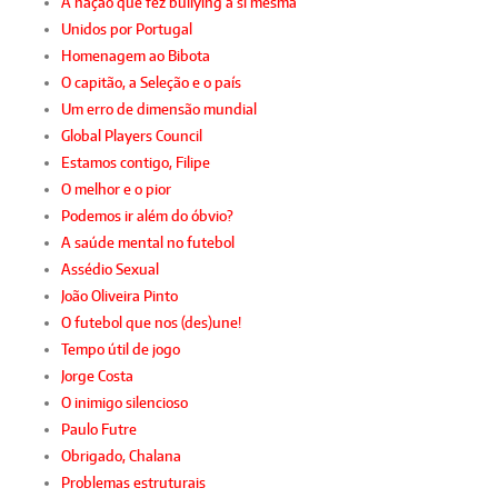
A nação que fez bullying a si mesma
Unidos por Portugal
Homenagem ao Bibota
O capitão, a Seleção e o país
Um erro de dimensão mundial
Global Players Council
Estamos contigo, Filipe
O melhor e o pior
Podemos ir além do óbvio?
A saúde mental no futebol
Assédio Sexual
João Oliveira Pinto
O futebol que nos (des)une!
Tempo útil de jogo
Jorge Costa
O inimigo silencioso
Paulo Futre
Obrigado, Chalana
Problemas estruturais