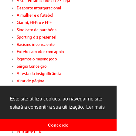
A sustentabilidade da 2.ª Liga
Desporto intergeracional
A mulher e o futebol
Gianni, FIFPro e FPF
Sindicato de parabéns
Sporting diz presente!
Racismo inconsciente
Futebol amador com apoio
Jogamos o mesmo jogo
Sérgio Conceição
A festa da insignificância
Virar de página
Um olhar sobre 2015
O lado negro da FIFA
Este site utiliza cookies, ao navegar no site
Obrigado, Bosman
estará a consentir a sua utilização.
Ler mais
TAD: justiça para ricos
O "maior que Portugal"... e os "pequenos"
Confiança
Concordo
PER ante PER