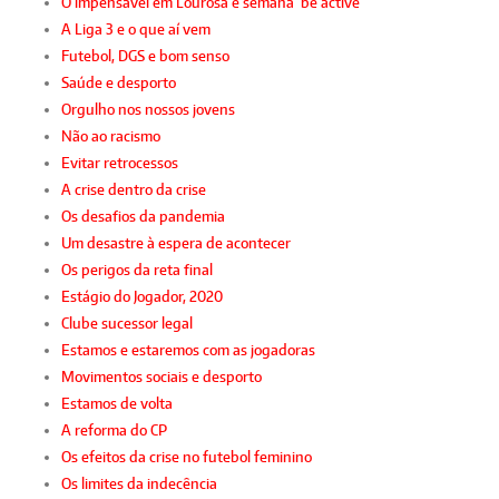
O impensável em Lourosa e semana ‘be active’
A Liga 3 e o que aí vem
Futebol, DGS e bom senso
Saúde e desporto
Orgulho nos nossos jovens
Não ao racismo
Evitar retrocessos
A crise dentro da crise
Os desafios da pandemia
Um desastre à espera de acontecer
Os perigos da reta final
Estágio do Jogador, 2020
Clube sucessor legal
Estamos e estaremos com as jogadoras
Movimentos sociais e desporto
Estamos de volta
A reforma do CP
Os efeitos da crise no futebol feminino
Os limites da indecência