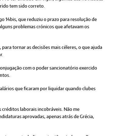
rido tem sido correto.
go 14bis, que reduziu o prazo para resolução de
u alguns problemas crónicos que afetavam os
 para tornar as decisões mais céleres, o que ajuda
r.
a conjugação com o poder sancionatório exercido
ntos.
alários que ficaram por liquidar quando clubes
s créditos laborais incobráveis. Não me
ndidaturas aprovadas, apenas atrás de Grécia,