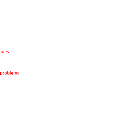
uguês
 problema