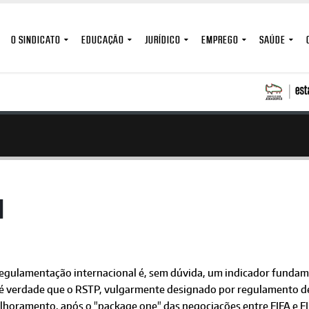
O SINDICATO
EDUCAÇÃO
JURÍDICO
EMPREGO
SAÚDE
d
regulamentação internacional é, sem dúvida, um indicador fundame
 é verdade que o RSTP, vulgarmente designado por regulamento de 
lhoramento, após o "package one" das negociações entre FIFA e FI