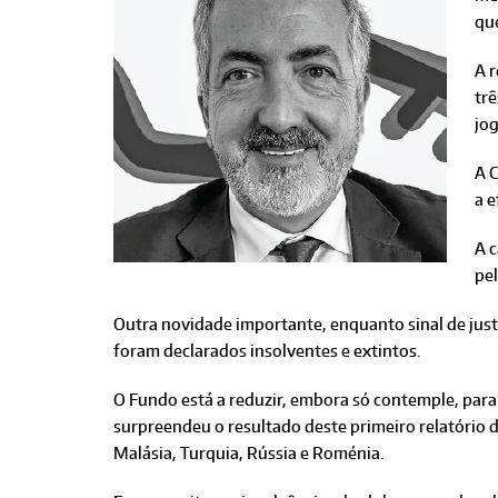
que
A r
trê
jo
A C
a e
A c
pel
Outra novidade importante, enquanto sinal de justi
foram declarados insolventes e extintos.
O Fundo está a reduzir, embora só contemple, para 
surpreendeu o resultado deste primeiro relatório 
Malásia, Turquia, Rússia e Roménia.