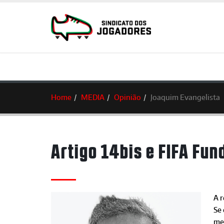
Home
MEDIA
Opinião
Joaquim Evangelista
Artigo 14bis e FIFA Fun
A 
Se
me