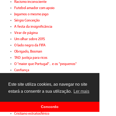
Racismo inconsciente
Futebol amador com apoio
Jogamos o mesmo jogo
Sérgio Conceição
A festa da insignificância
Virar de página
Um olhar sobre 2015
O lado negro da FIFA
Obrigado, Bosman
TAD: justiça para ricos
O "maior que Portugal"... e os "pequenos"
Confiança
PER ante PER
Pura irracionalidade
Este site utiliza cookies, ao navegar no site
Mente sã... corpo são
estará a consentir a sua utilização.
Ler mais
Abismo auri-negro
Enésima hora...
Concordo
Que comece o espectáculo!
Cristiano estratosférico