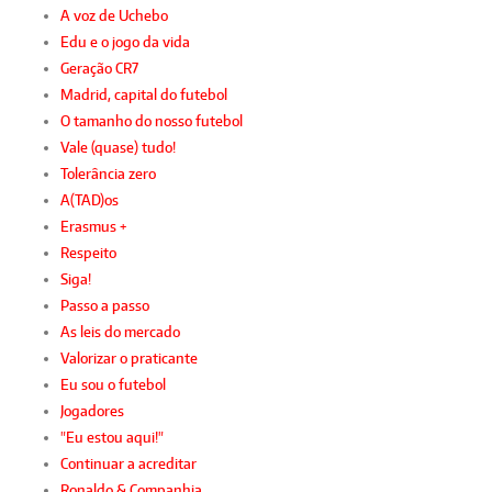
A voz de Uchebo
Edu e o jogo da vida
Geração CR7
Madrid, capital do futebol
O tamanho do nosso futebol
Vale (quase) tudo!
Tolerância zero
A(TAD)os
Erasmus +
Respeito
Siga!
Passo a passo
As leis do mercado
Valorizar o praticante
Eu sou o futebol
Jogadores
"Eu estou aqui!"
Continuar a acreditar
Ronaldo & Companhia