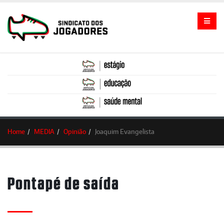
Home
MEDIA
Opinião
Joaquim Evangelista
Pontapé de saída