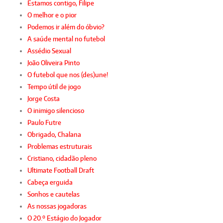
Estamos contigo, Filipe
O melhor e o pior
Podemos ir além do óbvio?
A saúde mental no futebol
Assédio Sexual
João Oliveira Pinto
O futebol que nos (des)une!
Tempo útil de jogo
Jorge Costa
O inimigo silencioso
Paulo Futre
Obrigado, Chalana
Problemas estruturais
Cristiano, cidadão pleno
Ultimate Football Draft
Cabeça erguida
Sonhos e cautelas
As nossas jogadoras
O 20.º Estágio do Jogador