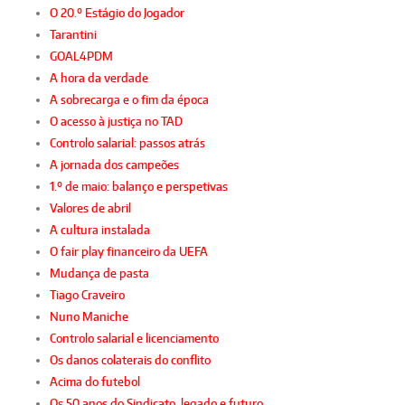
O 20.º Estágio do Jogador
Tarantini
GOAL4PDM
A hora da verdade
A sobrecarga e o fim da época
O acesso à justiça no TAD
Controlo salarial: passos atrás
A jornada dos campeões
1.º de maio: balanço e perspetivas
Valores de abril
A cultura instalada
O fair play financeiro da UEFA
Mudança de pasta
Tiago Craveiro
Nuno Maniche
Controlo salarial e licenciamento
Os danos colaterais do conflito
Acima do futebol
Os 50 anos do Sindicato, legado e futuro