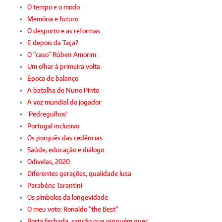
O tempo e o modo
Memória e futuro
O desporto e as reformas
E depois da Taça?
O “caso” Rúben Amorim
Um olhar à primeira volta
Época de balanço
A batalha de Nuno Pinto
A voz mundial do jogador
'Pedregulhos'
Portugal inclusivo
Os porquês das cedências
Saúde, educação e diálogo
Odivelas, 2020
Diferentes gerações, qualidade lusa
Parabéns Tarantini
Os símbolos da longevidade
O meu voto: Ronaldo “the Best”
Porta fechada, sanção que ninguém quer