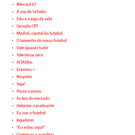
#Record 67
A voz de Uchebo
Edu e o jogo da vida
Geração CR7
Madrid, capital do futebol
O tamanho do nosso futebol
Vale (quase) tudo!
Tolerância zero
A(TAD)os
Erasmus +
Respeito
Siga!
Passo a passo
As leis do mercado
Valorizar o praticante
Eu sou o futebol
Jogadores
"Eu estou aqui!"
Continuar a acreditar