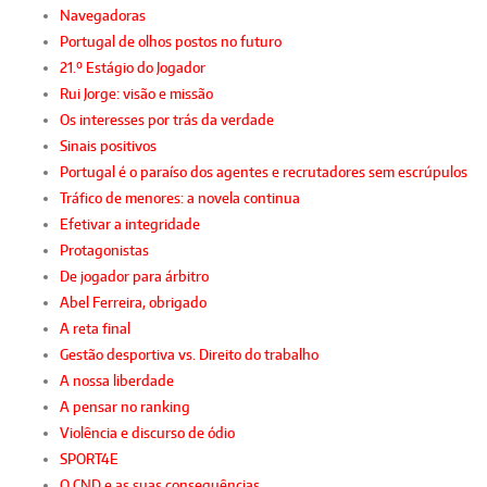
Navegadoras
Portugal de olhos postos no futuro
21.º Estágio do Jogador
Rui Jorge: visão e missão
Os interesses por trás da verdade
Sinais positivos
Portugal é o paraíso dos agentes e recrutadores sem escrúpulos
Tráfico de menores: a novela continua
Efetivar a integridade
Protagonistas
De jogador para árbitro
Abel Ferreira, obrigado
A reta final
Gestão desportiva vs. Direito do trabalho
A nossa liberdade
A pensar no ranking
Violência e discurso de ódio
SPORT4E
O CND e as suas consequências