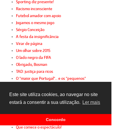
Sporting diz presente!
Racismo inconsciente
Futebol amador com apoio
Jogamos o mesmo jogo
Sérgio Conceição
A festa da insignificância
Virar de página
Um olhar sobre 2015
O lado negro da FIFA
Obrigado, Bosman
TAD: justiça para ricos
O "maior que Portugal"... e os "pequenos"
Confiança
PER ante PER
Este site utiliza cookies, ao navegar no site
Pura irracionalidade
estará a consentir a sua utilização.
Ler mais
Mente sã... corpo são
Abismo auri-negro
Concordo
Enésima hora...
Que comece o espectáculo!