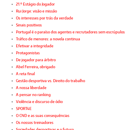
21.º Estágio do Jogador
Rui Jorge: visão e missão
Os interesses por trás da verdade
Sinais positivos
Portugal é o paraíso dos agentes e recrutadores sem escrúpulos
Tráfico de menores: a novela continua
Efetivar a integridade
Protagonistas
De jogador para árbitro
Abel Ferreira, obrigado
A reta final
Gestão desportiva vs. Direito do trabalho
A nossa liberdade
A pensar no ranking
Violência e discurso de ódio
SPORT4E
O CND e as suas consequências
Os nossos treinadores
Sociedades desportivas e o futuro