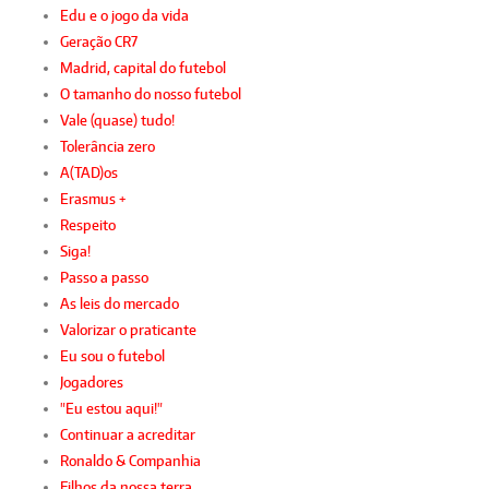
Edu e o jogo da vida
Geração CR7
Madrid, capital do futebol
O tamanho do nosso futebol
Vale (quase) tudo!
Tolerância zero
A(TAD)os
Erasmus +
Respeito
Siga!
Passo a passo
As leis do mercado
Valorizar o praticante
Eu sou o futebol
Jogadores
"Eu estou aqui!"
Continuar a acreditar
Ronaldo & Companhia
Filhos da nossa terra