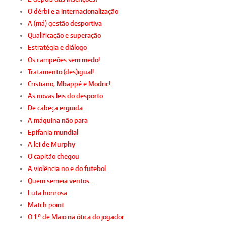
O dérbi e a internacionalização
A (má) gestão desportiva
Qualificação e superação
Estratégia e diálogo
Os campeões sem medo!
Tratamento (des)igual!
Cristiano, Mbappé e Modric!
As novas leis do desporto
De cabeça erguida
A máquina não para
Epifania mundial
A lei de Murphy
O capitão chegou
A violência no e do futebol
Quem semeia ventos…
Luta honrosa
Match point
O 1.º de Maio na ótica do jogador