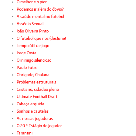
O melhor e o pior
Podemos ir além do óbvio?
A saúde mental no futebol
Assédio Sexual
João Oliveira Pinto
O futebol que nos (des)une!
Tempo útil de jogo
Jorge Costa
O inimigo silencioso
Paulo Futre
Obrigado, Chalana
Problemas estruturais
Cristiano, cidadão pleno
Ultimate Football Draft
Cabeça erguida
Sonhos e cautelas
As nossas jogadoras
O 20.º Estágio do Jogador
Tarantini