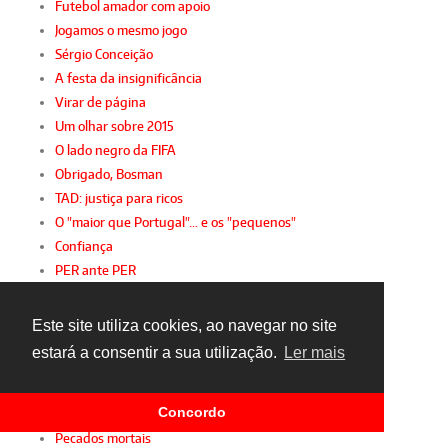
Futebol amador com apoio
Jogamos o mesmo jogo
Sérgio Conceição
A festa da insignificância
Virar de página
Um olhar sobre 2015
O lado negro da FIFA
Obrigado, Bosman
TAD: justiça para ricos
O "maior que Portugal"... e os "pequenos"
Confiança
PER ante PER
Pura irracionalidade
Mente sã... corpo são
Este site utiliza cookies, ao navegar no site
Abismo auri-negro
estará a consentir a sua utilização.
Ler mais
Enésima hora...
Que comece o espectáculo!
Concordo
Cristiano estratosférico
Pecados mortais