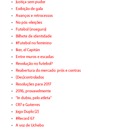
Justiça sem pudor
Exibição de gala
Avanços e retrocessos
No pós-eleições
Futebol (inseguro)
Bilhete de identidade
#Futebol no feminino
Iker, el Capitán
Entre muros e escadas
Revolução no futebol?
Reabertura do mercado: prós e contras
(Des)controlados
Resoluções para 2017
2016, provavelmente
"In dubio, pelo atleta"
CR7 e Guterres
Jogo Duplo (2)
#Record 67
A voz de Uchebo