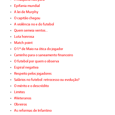
Epifania mundial
A lei de Murphy
O capitão chegou
A violência no e do futebol
Quem semeia ventos…
Luta honrosa
Match point
O 1.º de Maio na ótica do jogador
Caminho para o saneamento financeiro
O futebol por quem o observa
Espiral negativa
Respeito pelos jogadores
Salários no futebol: retrocesso ou evolução?
O mérito e o descrédito
Limites
#Veteranos
Obreiros
As reformas de Infantino