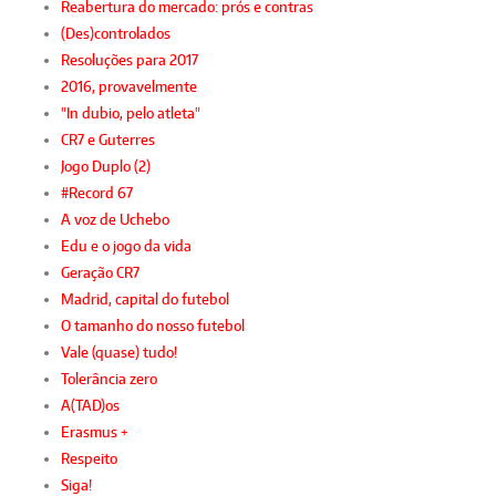
Reabertura do mercado: prós e contras
(Des)controlados
Resoluções para 2017
2016, provavelmente
"In dubio, pelo atleta"
CR7 e Guterres
Jogo Duplo (2)
#Record 67
A voz de Uchebo
Edu e o jogo da vida
Geração CR7
Madrid, capital do futebol
O tamanho do nosso futebol
Vale (quase) tudo!
Tolerância zero
A(TAD)os
Erasmus +
Respeito
Siga!