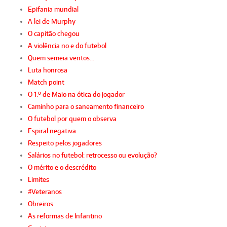
Epifania mundial
A lei de Murphy
O capitão chegou
A violência no e do futebol
Quem semeia ventos…
Luta honrosa
Match point
O 1.º de Maio na ótica do jogador
Caminho para o saneamento financeiro
O futebol por quem o observa
Espiral negativa
Respeito pelos jogadores
Salários no futebol: retrocesso ou evolução?
O mérito e o descrédito
Limites
#Veteranos
Obreiros
As reformas de Infantino