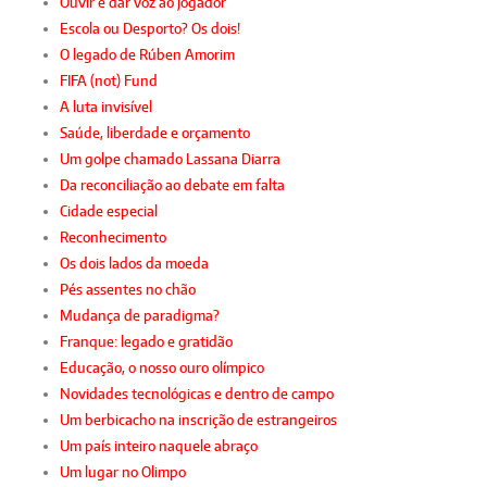
Ouvir e dar voz ao jogador
Escola ou Desporto? Os dois!
O legado de Rúben Amorim
FIFA (not) Fund
A luta invisível
Saúde, liberdade e orçamento
Um golpe chamado Lassana Diarra
Da reconciliação ao debate em falta
Cidade especial
Reconhecimento
Os dois lados da moeda
Pés assentes no chão
Mudança de paradigma?
Franque: legado e gratidão
Educação, o nosso ouro olímpico
Novidades tecnológicas e dentro de campo
Um berbicacho na inscrição de estrangeiros
Um país inteiro naquele abraço
Um lugar no Olimpo