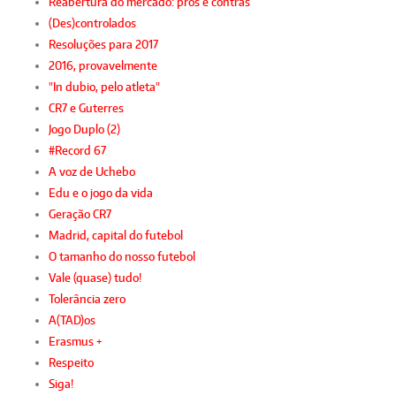
Reabertura do mercado: prós e contras
(Des)controlados
Resoluções para 2017
2016, provavelmente
"In dubio, pelo atleta"
CR7 e Guterres
Jogo Duplo (2)
#Record 67
A voz de Uchebo
Edu e o jogo da vida
Geração CR7
Madrid, capital do futebol
O tamanho do nosso futebol
Vale (quase) tudo!
Tolerância zero
A(TAD)os
Erasmus +
Respeito
Siga!