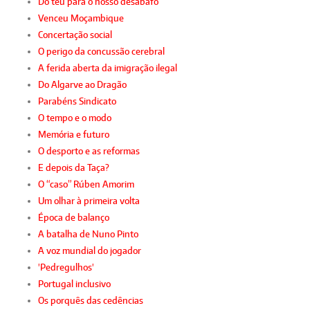
Do teu para o nosso desabafo
Venceu Moçambique
Concertação social
O perigo da concussão cerebral
A ferida aberta da imigração ilegal
Do Algarve ao Dragão
Parabéns Sindicato
O tempo e o modo
Memória e futuro
O desporto e as reformas
E depois da Taça?
O “caso” Rúben Amorim
Um olhar à primeira volta
Época de balanço
A batalha de Nuno Pinto
A voz mundial do jogador
'Pedregulhos'
Portugal inclusivo
Os porquês das cedências