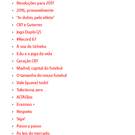
Resoluções para 2017
2016, provavelmente
"In dubio, pelo atleta"
CR7 e Guterres
Jogo Duplo (2)
#Record 67
A voz de Uchebo
Edu e o jogo da vida
Geração CR7
Madrid, capital do futebol
O tamanho do nosso futebol
Vale (quase) tudo!
Tolerância zero
A(TAD)os
Erasmus +
Respeito
Siga!
Passo a passo
As leis do mercado