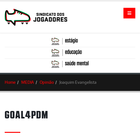
Home
MEDIA
Opinião
Joaquim Evangelista
GOAL4PDM