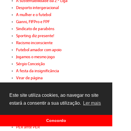
A sustentabilidade da 2.ª Liga
Desporto intergeracional
A mulher e o futebol
Gianni, FIFPro e FPF
Sindicato de parabéns
Sporting diz presente!
Racismo inconsciente
Futebol amador com apoio
Jogamos o mesmo jogo
Sérgio Conceição
A festa da insignificância
Virar de página
Um olhar sobre 2015
O lado negro da FIFA
Este site utiliza cookies, ao navegar no site
Obrigado, Bosman
estará a consentir a sua utilização.
Ler mais
TAD: justiça para ricos
O "maior que Portugal"... e os "pequenos"
Confiança
Concordo
PER ante PER