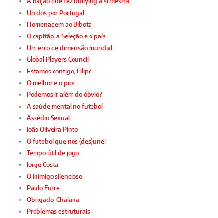
A nação que fez bullying a si mesma
Unidos por Portugal
Homenagem ao Bibota
O capitão, a Seleção e o país
Um erro de dimensão mundial
Global Players Council
Estamos contigo, Filipe
O melhor e o pior
Podemos ir além do óbvio?
A saúde mental no futebol
Assédio Sexual
João Oliveira Pinto
O futebol que nos (des)une!
Tempo útil de jogo
Jorge Costa
O inimigo silencioso
Paulo Futre
Obrigado, Chalana
Problemas estruturais