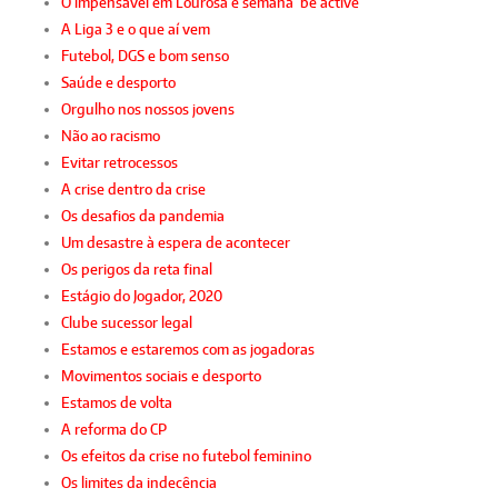
O impensável em Lourosa e semana ‘be active’
A Liga 3 e o que aí vem
Futebol, DGS e bom senso
Saúde e desporto
Orgulho nos nossos jovens
Não ao racismo
Evitar retrocessos
A crise dentro da crise
Os desafios da pandemia
Um desastre à espera de acontecer
Os perigos da reta final
Estágio do Jogador, 2020
Clube sucessor legal
Estamos e estaremos com as jogadoras
Movimentos sociais e desporto
Estamos de volta
A reforma do CP
Os efeitos da crise no futebol feminino
Os limites da indecência