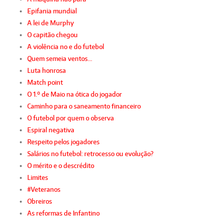
Epifania mundial
A lei de Murphy
O capitão chegou
A violência no e do futebol
Quem semeia ventos…
Luta honrosa
Match point
O 1.º de Maio na ótica do jogador
Caminho para o saneamento financeiro
O futebol por quem o observa
Espiral negativa
Respeito pelos jogadores
Salários no futebol: retrocesso ou evolução?
O mérito e o descrédito
Limites
#Veteranos
Obreiros
As reformas de Infantino