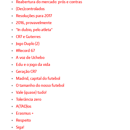
Reabertura do mercado: prós e contras
(Des)controlados
Resoluções para 2017
2016, provavelmente
"In dubio, pelo atleta"
CR7 e Guterres
Jogo Duplo (2)
#Record 67
A voz de Uchebo
Edu e o jogo da vida
Geração CR7
Madrid, capital do futebol
O tamanho do nosso futebol
Vale (quase) tudo!
Tolerância zero
A(TAD)os
Erasmus +
Respeito
Siga!