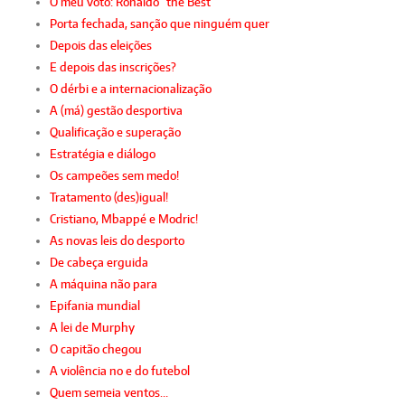
O meu voto: Ronaldo “the Best”
Porta fechada, sanção que ninguém quer
Depois das eleições
E depois das inscrições?
O dérbi e a internacionalização
A (má) gestão desportiva
Qualificação e superação
Estratégia e diálogo
Os campeões sem medo!
Tratamento (des)igual!
Cristiano, Mbappé e Modric!
As novas leis do desporto
De cabeça erguida
A máquina não para
Epifania mundial
A lei de Murphy
O capitão chegou
A violência no e do futebol
Quem semeia ventos…