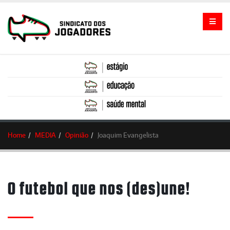
Home
MEDIA
Opinião
Joaquim Evangelista
O futebol que nos (des)une!