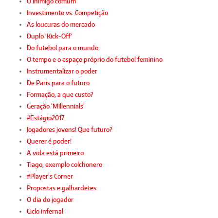
O inimigo comum
Investimento vs. Competição
As loucuras do mercado
Duplo 'Kick-Off'
Do futebol para o mundo
O tempo e o espaço próprio do futebol feminino
Instrumentalizar o poder
De Paris para o futuro
Formação, a que custo?
Geração ‘Millennials’
#Estágio2017
Jogadores jovens! Que futuro?
Querer é poder!
A vida está primeiro
Tiago, exemplo colchonero
#Player’s Corner
Propostas e galhardetes
O dia do jogador
Ciclo infernal