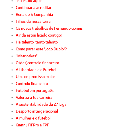
"Eu estou aqui!"
Continuar a acreditar
Ronaldo & Companhia
Filhos da nossa terra
Os novos trabalhos de Fernando Gomes
Ainda estou lixado contigo!
Há talento, tanto talento
Como parar este "Jogo Duplo"?
"Matrioskas"
O (des)controlo financeiro
A Liberdade e o Futebol
Um compromisso maior
Controlo financeiro
Futebol em português
Valoriza a tua carreira
A sustentabilidade da 2.ª Liga
Desporto intergeracional
A mulher e o futebol
Gianni, FIFPro e FPF