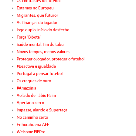
Os contrastes do futebol
Estamos no Europeu
Migrantes, que futuro?
As finanças do jogador
Jogo duplo: início do desfecho
Força ‘Bibota’
Saúde mental: fim do tabu
Novos tempos, menos valores
Proteger o jogador, proteger o futebol
#Beactive e igualdade
Portugal a pensar futebol
Os craques de ouro
#Amazónia
Ao lado de Fábio Paim
Apertar o cerco
Impasse, alarido e Supertaça
No caminho certo
Enhorabuena AFE
Welcome FIFPro