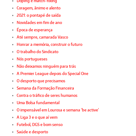
Doping e match-fixing
Coragem, ânimo e alento
2021: o pontapé de saída
Novidades em fim de ano
Época de esperança
Até sempre, camarada Vasco
Honrar a memória, construir o futuro
O trabalho do Sindicato
Nós portugueses
Não deixamos ninguém para trás
A Premier League depois do Special One
O desporto que precisamos
Semana da Formação Financeira
Contra o tráfico de seres humanos
Uma Bolsa fundamental
O impensável em Lourosa e semana ‘be active’
A Liga 3 e o que aí vem
Futebol, DGS e bom senso
Saúde e desporto