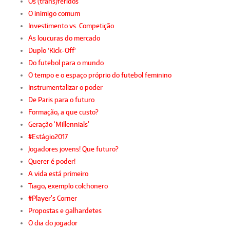
Os (trans)feridos
O inimigo comum
Investimento vs. Competição
As loucuras do mercado
Duplo 'Kick-Off'
Do futebol para o mundo
O tempo e o espaço próprio do futebol feminino
Instrumentalizar o poder
De Paris para o futuro
Formação, a que custo?
Geração ‘Millennials’
#Estágio2017
Jogadores jovens! Que futuro?
Querer é poder!
A vida está primeiro
Tiago, exemplo colchonero
#Player’s Corner
Propostas e galhardetes
O dia do jogador