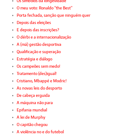
Os símbolos da longevidade
O meu voto: Ronaldo “the Best”
Porta fechada, sanção que ninguém quer
Depois das eleições
E depois das inscrições?
O dérbi e a internacionalização
A (má) gestão desportiva
Qualificação e superação
Estratégia e diálogo
Os campeões sem medo!
Tratamento (des)igual!
Cristiano, Mbappé e Modric!
As novas leis do desporto
De cabeça erguida
A máquina não para
Epifania mundial
A lei de Murphy
O capitão chegou
A violência no e do futebol