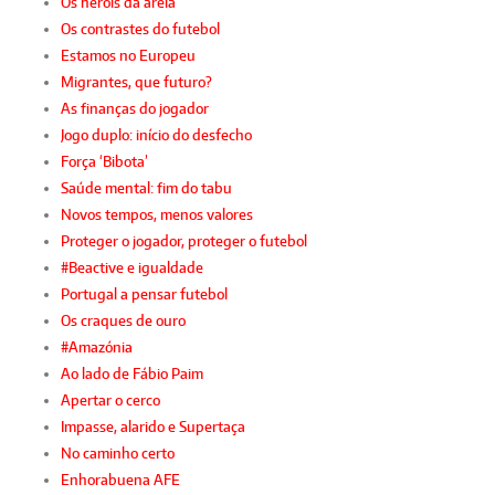
Os heróis da areia
Os contrastes do futebol
Estamos no Europeu
Migrantes, que futuro?
As finanças do jogador
Jogo duplo: início do desfecho
Força ‘Bibota’
Saúde mental: fim do tabu
Novos tempos, menos valores
Proteger o jogador, proteger o futebol
#Beactive e igualdade
Portugal a pensar futebol
Os craques de ouro
#Amazónia
Ao lado de Fábio Paim
Apertar o cerco
Impasse, alarido e Supertaça
No caminho certo
Enhorabuena AFE