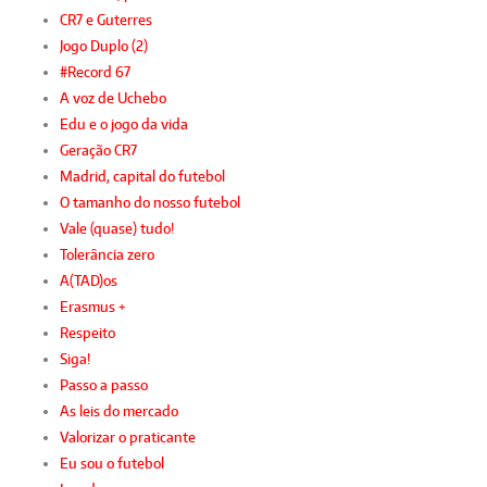
CR7 e Guterres
Jogo Duplo (2)
#Record 67
A voz de Uchebo
Edu e o jogo da vida
Geração CR7
Madrid, capital do futebol
O tamanho do nosso futebol
Vale (quase) tudo!
Tolerância zero
A(TAD)os
Erasmus +
Respeito
Siga!
Passo a passo
As leis do mercado
Valorizar o praticante
Eu sou o futebol