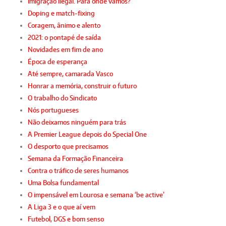
Imigração ilegal. Para onde vamos?
Doping e match-fixing
Coragem, ânimo e alento
2021: o pontapé de saída
Novidades em fim de ano
Época de esperança
Até sempre, camarada Vasco
Honrar a memória, construir o futuro
O trabalho do Sindicato
Nós portugueses
Não deixamos ninguém para trás
A Premier League depois do Special One
O desporto que precisamos
Semana da Formação Financeira
Contra o tráfico de seres humanos
Uma Bolsa fundamental
O impensável em Lourosa e semana ‘be active’
A Liga 3 e o que aí vem
Futebol, DGS e bom senso