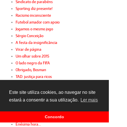
Sindicato de parabéns
Sporting diz presente!
Racismo inconsciente
Futebol amador com apoio
Jogamos o mesmo jogo
Sérgio Conceição
A festa da insignificância
Virar de página
Um olhar sobre 2015
O lado negro da FIFA
Obrigado, Bosman
TAD: justiça para ricos
O "maior que Portugal"... e os "pequenos"
Confiança
Este site utiliza cookies, ao navegar no site
PER ante PER
estará a consentir a sua utilização.
Ler mais
Pura irracionalidade
Mente sã... corpo são
Concordo
Abismo auri-negro
Enésima hora...