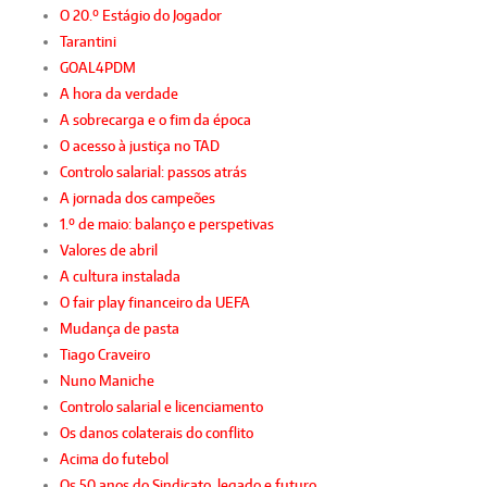
O 20.º Estágio do Jogador
Tarantini
GOAL4PDM
A hora da verdade
A sobrecarga e o fim da época
O acesso à justiça no TAD
Controlo salarial: passos atrás
A jornada dos campeões
1.º de maio: balanço e perspetivas
Valores de abril
A cultura instalada
O fair play financeiro da UEFA
Mudança de pasta
Tiago Craveiro
Nuno Maniche
Controlo salarial e licenciamento
Os danos colaterais do conflito
Acima do futebol
Os 50 anos do Sindicato, legado e futuro