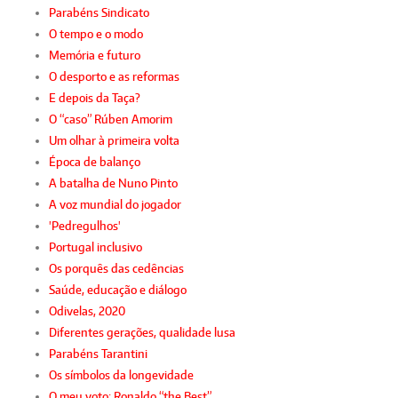
Parabéns Sindicato
O tempo e o modo
Memória e futuro
O desporto e as reformas
E depois da Taça?
O “caso” Rúben Amorim
Um olhar à primeira volta
Época de balanço
A batalha de Nuno Pinto
A voz mundial do jogador
'Pedregulhos'
Portugal inclusivo
Os porquês das cedências
Saúde, educação e diálogo
Odivelas, 2020
Diferentes gerações, qualidade lusa
Parabéns Tarantini
Os símbolos da longevidade
O meu voto: Ronaldo “the Best”