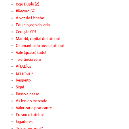
Jogo Duplo (2)
#Record 67
A voz de Uchebo
Edu e o jogo da vida
Geração CR7
Madrid, capital do futebol
O tamanho do nosso futebol
Vale (quase) tudo!
Tolerância zero
A(TAD)os
Erasmus +
Respeito
Siga!
Passo a passo
As leis do mercado
Valorizar o praticante
Eu sou o futebol
Jogadores
"Eu estou aqui!"