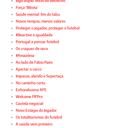
Jogo duplo: início do desfecho
Força ‘Bibota’
Saúde mental: fim do tabu
Novos tempos, menos valores
Proteger o jogador, proteger o futebol
#Beactive e igualdade
Portugal a pensar futebol
Os craques de ouro
#Amazónia
Ao lado de Fábio Paim
Apertar o cerco
Impasse, alarido e Supertaça
No caminho certo
Enhorabuena AFE
Welcome FIFPro
Cautela negocial
Novo Estágio do Jogador
Os totalitarismos do futebol
A saúde vem primeiro