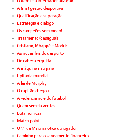
O dérbi e a internacionalização
A (má) gestão desportiva
Qualificação e superação
Estratégia e diálogo
Os campeões sem medo!
Tratamento (des)igual!
Cristiano, Mbappé e Modric!
As novas leis do desporto
De cabeça erguida
A máquina não para
Epifania mundial
A lei de Murphy
O capitão chegou
A violência no e do futebol
Quem semeia ventos…
Luta honrosa
Match point
O 1.º de Maio na ótica do jogador
Caminho para o saneamento financeiro