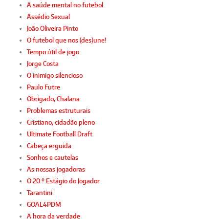
A saúde mental no futebol
Assédio Sexual
João Oliveira Pinto
O futebol que nos (des)une!
Tempo útil de jogo
Jorge Costa
O inimigo silencioso
Paulo Futre
Obrigado, Chalana
Problemas estruturais
Cristiano, cidadão pleno
Ultimate Football Draft
Cabeça erguida
Sonhos e cautelas
As nossas jogadoras
O 20.º Estágio do Jogador
Tarantini
GOAL4PDM
A hora da verdade