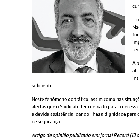
cur
É 
Nac
for
imp
rec
A p
ali
in
suficiente.
Neste fenómeno do tráfico, assim como nas situaçõ
alertas que o Sindicato tem deixado para a necessi
a devida assistência, dando-lhes a dignidade para 
de segurança.
Artigo de opinião publicado em: jornal Record (13 