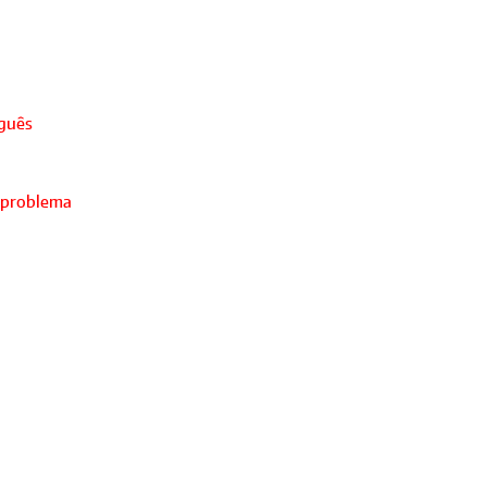
uguês
 problema