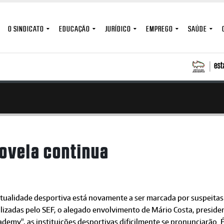
O SINDICATO
EDUCAÇÃO
JURÍDICO
EMPREGO
SAÚDE
novela continua
tualidade desportiva está novamente a ser marcada por suspeitas 
alizadas pelo SEF, o alegado envolvimento de Mário Costa, presid
demy", as instituições desportivas dificilmente se pronunciarão.