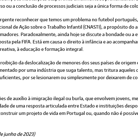
so ou a conclusão de processos judiciais seja a única forma de col
urgente reconhecer que temos um problema no futebol português,
ional de Ação sobre o Trabalho Infantil (CNASTI), a propósito do 
madores. Paradoxalmente, ainda hoje se discute a bondade ou a ef
osta pela FIFA. Está em causa o direito à infância e ao acompanha
reativa, à educação e formação integral.
roibição da deslocalização de menores dos seus países de origem 
mentado por uma indústria que suga talento, mas tritura aqueles 
suficientes, por se lesionarem ou simplesmente por deixarem de c
es de auxílio à imigração ilegal ou burla, que envolvem jovens, m
dade de uma resposta articulada entre Estado e instituições despor
construir um projeto de vida em Portugal ou, quando não é possíve
de junho de 2023)