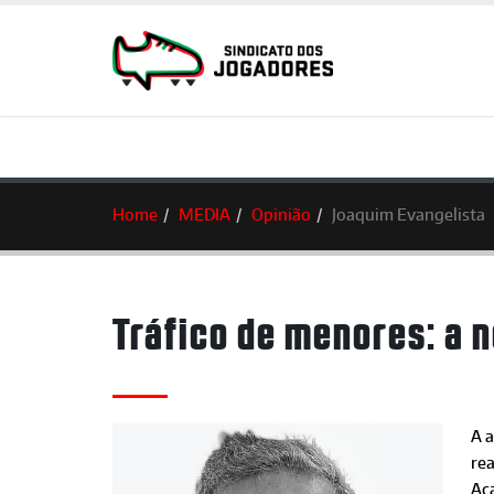
Home
MEDIA
Opinião
Joaquim Evangelista
Tráfico de menores: a 
A a
re
Aca