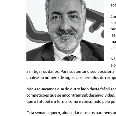
sob
Co
com
re
les
ma
cie
Não
e 
a mitigar os danos. Para sustentar o seu posicio
análise ao número de jogos, aos períodos de recu
Não esquecemos que do outro lado deste frágil ec
competições que se encontram subdesenvolvidas, 
que o futebol e a forma como é consumido pelo pú
Esta semana quero, ainda, dar os meus parabéns a