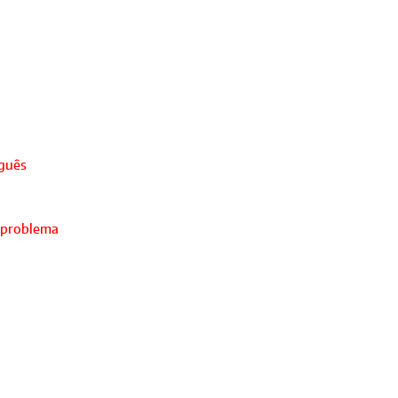
uguês
 problema