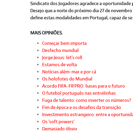
Sindicato dos Jogadores agradece a oportunidade pa
Desejo que a noite do próximo dia 27 de novembro 
define estas modalidades em Portugal, capaz de se
MAIS OPINIÕES.
Começar bem importa
Desfecho mundial
Jorge Jesus: let's roll
Estamos de volta
Notícias além-mar e por cá
Os holofotes do Mundial
Acordo FIFA-FIFPRO: bases para o futuro
O futebol português nas entrelinhas
Fuga de talento: como inverter os números?
Fim de época e os desafios da transição
Investimento estrangeiro: entre a oportunida
Os 'soft powers'
Demasiado óbvio