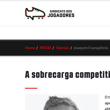
Home
MEDIA
Opinião
Joaquim Evangelista
A sobrecarga competiti
O t
ape
eli