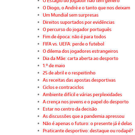
O Estágio do Jogador não tem género
O Diogo, o André e o tanto que nos deixam
Um Mundial sem surpresas
Direitos suportados por evidências
O percurso do jogador português
Fim de época: não é para todos
FIFA vs. UEFA: perde o futebol
O dilema dos jogadores estrangeiros
Dia da Mãe: carta aberta ao desporto
1.º de maio
25 de abril e o respeitinho
As receitas das apostas desportivas
Ciclos e contraciclos
Ambiente difícil e várias perplexidades
A crença nos jovens e o papel do desporto
Estar no centro da decisão
As discussões que a pandemia apressou
Não é apenas o futuro: o presente já é delas
Praticante desportivo: destaque ou rodapé?