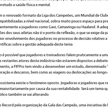
retudo a saúde física e mental.
m o renovado formato da Liga dos Campeões, um Mundial de Clubes
patibilizadas a nível nacional, sobra muito pouco espaço para pr
centemente a jogadores como Gavi, Camavinga ou Haaland. A adeq
ões dos seus atletas não é o ponto de reflexão, o que se exige da
ior envolvimento dos jogadores no processo de decisão relativo 
ntíficas sobre a gestão adequada deste tema.
 é possível que jogadores e treinadores falem praticamente a uma
os restantes atores desta indústria não estarem dispostos a deba
namento, a FIFPro tem vindo a desenvolver um estudo, denominado
peração e descanso, bem como as viagens ou deslocações ao longo 
ossistema existe o fenómeno oposto. Jogadoras e jogadores que 
maioritariamente por causa da sua rentabilidade. Será um tema q
blico também se vai alterando.
o Record pela organização da Gala das Campeãs, uma iniciativa d