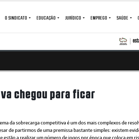
O SINDICATO
EDUCAÇÃO
JURÍDICO
EMPREGO
SAÚDE
va chegou para ficar
ema da sobrecarga competitiva é um dos mais complexos de resolve
sar de partirmos de uma premissa bastante simples: existem evidê
te estão a realizar um número de jogos por época que coloca em r