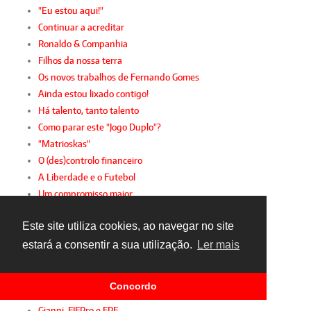
"Eu estou aqui!"
Continuar a acreditar
Ronaldo & Companhia
Filhos da nossa terra
Os novos trabalhos de Fernando Gomes
Ainda estou lixado contigo!
Há talento, tanto talento
Como parar este "Jogo Duplo"?
"Matrioskas"
O (des)controlo financeiro
A Liberdade e o Futebol
Um compromisso maior
Controlo financeiro
Este site utiliza cookies, ao navegar no site
Futebol em português
Valoriza a tua carreira
estará a consentir a sua utilização.
Ler mais
A sustentabilidade da 2.ª Liga
Desporto intergeracional
Concordo
A mulher e o futebol
Gianni, FIFPro e FPF