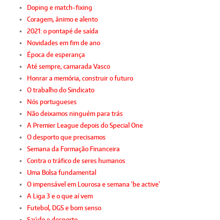
Doping e match-fixing
Coragem, ânimo e alento
2021: o pontapé de saída
Novidades em fim de ano
Época de esperança
Até sempre, camarada Vasco
Honrar a memória, construir o futuro
O trabalho do Sindicato
Nós portugueses
Não deixamos ninguém para trás
A Premier League depois do Special One
O desporto que precisamos
Semana da Formação Financeira
Contra o tráfico de seres humanos
Uma Bolsa fundamental
O impensável em Lourosa e semana ‘be active’
A Liga 3 e o que aí vem
Futebol, DGS e bom senso
Saúde e desporto