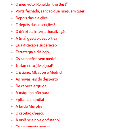
O meu voto: Ronaldo “the Best”
Porta fechada, sanção que ninguém quer
Depois das eleições
E depois das inscrições?
O dérbi e a internacionalização
A (má) gestão desportiva
Qualificação e superação
Estratégia e diálogo
Os campeões sem medo!
Tratamento (des)igual!
Cristiano, Mbappé e Modric!
As novas leis do desporto
De cabeça erguida
A máquina não para
Epifania mundial
A lei de Murphy
O capitão chegou
A violência no e do futebol
Quem semeia ventos…