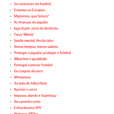
Os contrastes do futebol
Estamos no Europeu
Migrantes, que futuro?
As finanças do jogador
Jogo duplo: início do desfecho
Força ‘Bibota’
Saúde mental: fim do tabu
Novos tempos, menos valores
Proteger o jogador, proteger o futebol
#Beactive e igualdade
Portugal a pensar futebol
Os craques de ouro
#Amazónia
Ao lado de Fábio Paim
Apertar o cerco
Impasse, alarido e Supertaça
No caminho certo
Enhorabuena AFE
Welcome FIFPro