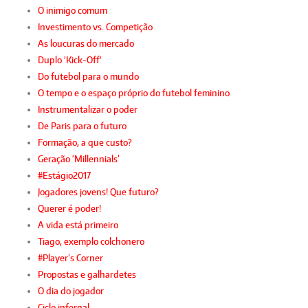
O inimigo comum
Investimento vs. Competição
As loucuras do mercado
Duplo 'Kick-Off'
Do futebol para o mundo
O tempo e o espaço próprio do futebol feminino
Instrumentalizar o poder
De Paris para o futuro
Formação, a que custo?
Geração ‘Millennials’
#Estágio2017
Jogadores jovens! Que futuro?
Querer é poder!
A vida está primeiro
Tiago, exemplo colchonero
#Player’s Corner
Propostas e galhardetes
O dia do jogador
Ciclo infernal