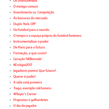
Os (trans)feridos
O inimigo comum
Investimento vs. Competição
As loucuras do mercado
Duplo 'Kick-Off'
Do futebol para o mundo
O tempo e o espaço próprio do futebol feminino
Instrumentalizar o poder
De Paris para o futuro
Formação, a que custo?
Geração ‘Millennials’
#Estágio2017
Jogadores jovens! Que futuro?
Querer é poder!
A vida está primeiro
Tiago, exemplo colchonero
#Player’s Corner
Propostas e galhardetes
O dia do jogador