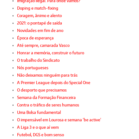
Imigração ilegal. Para onde vamos?
Doping e match-fixing
Coragem, ânimo e alento
2021: o pontapé de saída
Novidades em fim de ano
Época de esperança
Até sempre, camarada Vasco
Honrar a memória, construir o futuro
O trabalho do Sindicato
Nós portugueses
Não deixamos ninguém para trás
A Premier League depois do Special One
O desporto que precisamos
Semana da Formação Financeira
Contra o tráfico de seres humanos
Uma Bolsa fundamental
O impensável em Lourosa e semana ‘be active’
A Liga 3 e o que aí vem
Futebol, DGS e bom senso