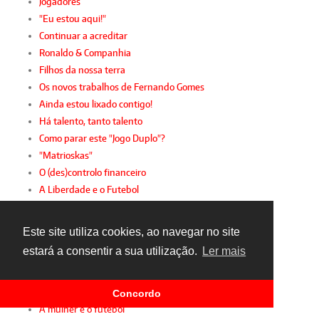
Jogadores
"Eu estou aqui!"
Continuar a acreditar
Ronaldo & Companhia
Filhos da nossa terra
Os novos trabalhos de Fernando Gomes
Ainda estou lixado contigo!
Há talento, tanto talento
Como parar este "Jogo Duplo"?
"Matrioskas"
O (des)controlo financeiro
A Liberdade e o Futebol
Um compromisso maior
Controlo financeiro
Este site utiliza cookies, ao navegar no site
Futebol em português
estará a consentir a sua utilização.
Ler mais
Valoriza a tua carreira
A sustentabilidade da 2.ª Liga
Desporto intergeracional
Concordo
A mulher e o futebol