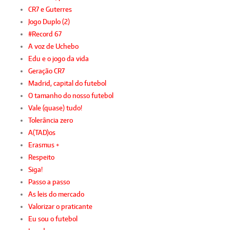
CR7 e Guterres
Jogo Duplo (2)
#Record 67
A voz de Uchebo
Edu e o jogo da vida
Geração CR7
Madrid, capital do futebol
O tamanho do nosso futebol
Vale (quase) tudo!
Tolerância zero
A(TAD)os
Erasmus +
Respeito
Siga!
Passo a passo
As leis do mercado
Valorizar o praticante
Eu sou o futebol