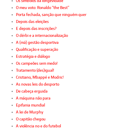
Os símbolos da longevidade
O meu voto: Ronaldo “the Best”
Porta fechada, sanção que ninguém quer
Depois das eleições
E depois das inscrições?
O dérbi e a internacionalização
A (má) gestão desportiva
Qualificação e superação
Estratégia e diálogo
Os campeões sem medo!
Tratamento (des)igual!
Cristiano, Mbappé e Modric!
As novas leis do desporto
De cabeça erguida
A máquina não para
Epifania mundial
A lei de Murphy
O capitão chegou
A violência no e do futebol