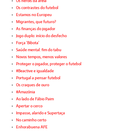
Os heróis da areia
Os contrastes do futebol
Estamos no Europeu
Migrantes, que futuro?
As finanças do jogador
Jogo duplo: início do desfecho
Força ‘Bibota’
Saúde mental: fim do tabu
Novos tempos, menos valores
Proteger o jogador, proteger o futebol
#Beactive e igualdade
Portugal a pensar futebol
Os craques de ouro
#Amazónia
Ao lado de Fábio Paim
Apertar o cerco
Impasse, alarido e Supertaça
No caminho certo
Enhorabuena AFE