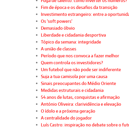
Fuga de talento: como inverter os números?
Fim de época e os desafios da transição
Investimento estrangeiro: entre a oportunida
Os 'soft powers'
Demasiado óbvio
Liberdade e cidadania desportiva
Tópico da semana: integridade
A união de classes
Período que nos convoca a fazer melhor
Quem controla os investidores?
Um futebol que não pode ser indiferente
Suja a tua camisola por uma causa
Sinais preocupantes do Médio Oriente
Medidas estruturais e cidadania
54 anos de lutas, conquistas e afirmação
António Oliveira: clarividência e elevação
O ídolo e a próxima geração
A centralidade do jogador
Luís Castro: inspiração no debate sobre o fu