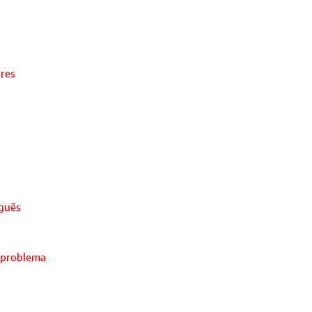
ores
uguês
 problema