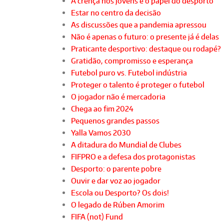
A crença nos jovens e o papel do desporto
Estar no centro da decisão
As discussões que a pandemia apressou
Não é apenas o futuro: o presente já é delas
Praticante desportivo: destaque ou rodapé?
Gratidão, compromisso e esperança
Futebol puro vs. Futebol indústria
Proteger o talento é proteger o futebol
O jogador não é mercadoria
Chega ao fim 2024
Pequenos grandes passos
Yalla Vamos 2030
A ditadura do Mundial de Clubes
FIFPRO e a defesa dos protagonistas
Desporto: o parente pobre
Ouvir e dar voz ao jogador
Escola ou Desporto? Os dois!
O legado de Rúben Amorim
FIFA (not) Fund