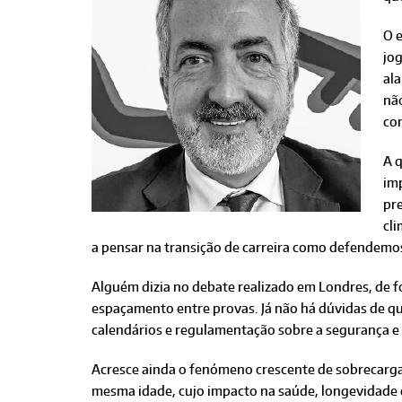
O e
jog
al
nã
co
A q
im
pre
cli
a pensar na transição de carreira como defendemo
Alguém dizia no debate realizado em Londres, de f
espaçamento entre provas. Já não há dúvidas de qu
calendários e regulamentação sobre a segurança e p
Acresce ainda o fenómeno crescente de sobrecarga
mesma idade, cujo impacto na saúde, longevidade d