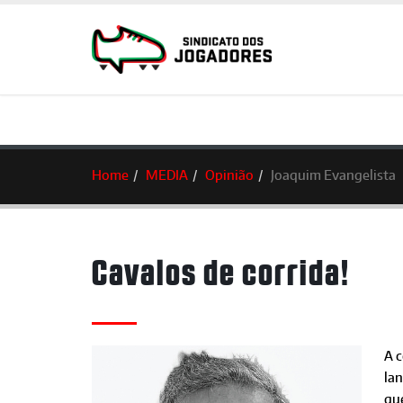
Home
MEDIA
Opinião
Joaquim Evangelista
Cavalos de corrida!
A c
lan
qu