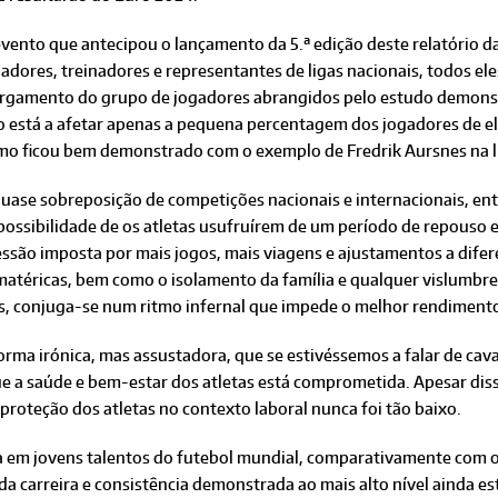
vento que antecipou o lançamento da 5.ª edição deste relatório d
adores, treinadores e representantes de ligas nacionais, todos el
argamento do grupo de jogadores abrangidos pelo estudo demons
o está a afetar apenas a pequena percentagem dos jogadores de el
mo ficou bem demonstrado com o exemplo de Fredrik Aursnes na l
uase sobreposição de competições nacionais e internacionais, entr
possibilidade de os atletas usufruírem de um período de repouso
ssão imposta por mais jogos, mais viagens e ajustamentos a difer
matéricas, bem como o isolamento da família e qualquer vislumbre 
s, conjuga-se num ritmo infernal que impede o melhor rendiment
orma irónica, mas assustadora, que se estivéssemos a falar de cav
e a saúde e bem-estar dos atletas está comprometida. Apesar disso
roteção dos atletas no contexto laboral nunca foi tão baixo.
 em jovens talentos do futebol mundial, comparativamente com os 
a carreira e consistência demonstrada ao mais alto nível ainda es