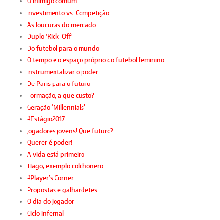
O inimigo comum
Investimento vs. Competição
As loucuras do mercado
Duplo 'Kick-Off'
Do futebol para o mundo
O tempo e o espaço próprio do futebol feminino
Instrumentalizar o poder
De Paris para o futuro
Formação, a que custo?
Geração ‘Millennials’
#Estágio2017
Jogadores jovens! Que futuro?
Querer é poder!
A vida está primeiro
Tiago, exemplo colchonero
#Player’s Corner
Propostas e galhardetes
O dia do jogador
Ciclo infernal