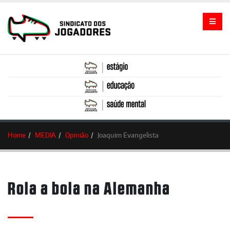
Home
MEDIA
Opinião
Joaquim Evangelista
Rola a bola na Alemanha