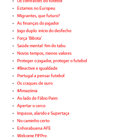
Os contrastes do futebol
Estamos no Europeu
Migrantes, que futuro?
As finanças do jogador
Jogo duplo: início do desfecho
Força ‘Bibota’
Saúde mental: fim do tabu
Novos tempos, menos valores
Proteger o jogador, proteger o futebol
#Beactive e igualdade
Portugal a pensar futebol
Os craques de ouro
#Amazónia
Ao lado de Fábio Paim
Apertar o cerco
Impasse, alarido e Supertaça
No caminho certo
Enhorabuena AFE
Welcome FIFPro