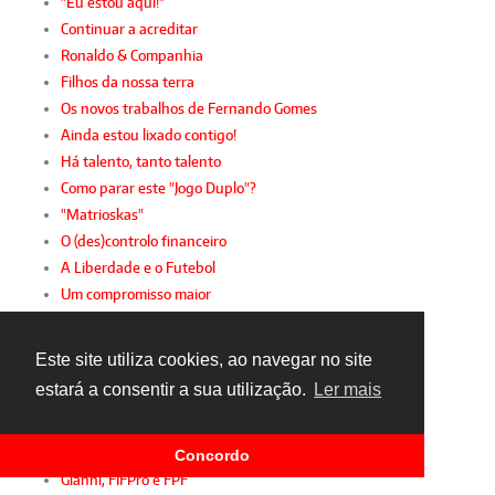
"Eu estou aqui!"
Continuar a acreditar
Ronaldo & Companhia
Filhos da nossa terra
Os novos trabalhos de Fernando Gomes
Ainda estou lixado contigo!
Há talento, tanto talento
Como parar este "Jogo Duplo"?
"Matrioskas"
O (des)controlo financeiro
A Liberdade e o Futebol
Um compromisso maior
Controlo financeiro
Futebol em português
Este site utiliza cookies, ao navegar no site
Valoriza a tua carreira
estará a consentir a sua utilização.
Ler mais
A sustentabilidade da 2.ª Liga
Desporto intergeracional
A mulher e o futebol
Concordo
Gianni, FIFPro e FPF