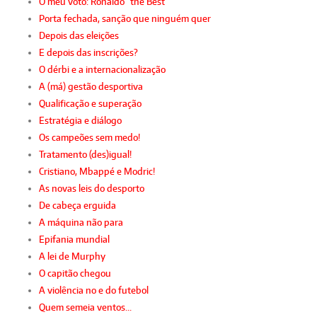
O meu voto: Ronaldo “the Best”
Porta fechada, sanção que ninguém quer
Depois das eleições
E depois das inscrições?
O dérbi e a internacionalização
A (má) gestão desportiva
Qualificação e superação
Estratégia e diálogo
Os campeões sem medo!
Tratamento (des)igual!
Cristiano, Mbappé e Modric!
As novas leis do desporto
De cabeça erguida
A máquina não para
Epifania mundial
A lei de Murphy
O capitão chegou
A violência no e do futebol
Quem semeia ventos…