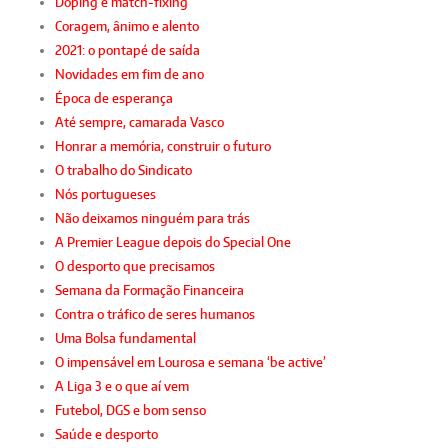
Doping e match-fixing
Coragem, ânimo e alento
2021: o pontapé de saída
Novidades em fim de ano
Época de esperança
Até sempre, camarada Vasco
Honrar a memória, construir o futuro
O trabalho do Sindicato
Nós portugueses
Não deixamos ninguém para trás
A Premier League depois do Special One
O desporto que precisamos
Semana da Formação Financeira
Contra o tráfico de seres humanos
Uma Bolsa fundamental
O impensável em Lourosa e semana ‘be active’
A Liga 3 e o que aí vem
Futebol, DGS e bom senso
Saúde e desporto