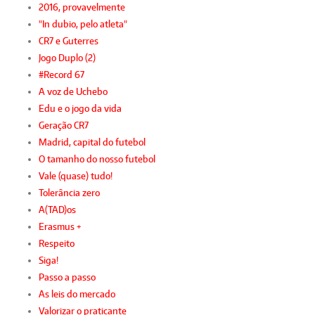
2016, provavelmente
"In dubio, pelo atleta"
CR7 e Guterres
Jogo Duplo (2)
#Record 67
A voz de Uchebo
Edu e o jogo da vida
Geração CR7
Madrid, capital do futebol
O tamanho do nosso futebol
Vale (quase) tudo!
Tolerância zero
A(TAD)os
Erasmus +
Respeito
Siga!
Passo a passo
As leis do mercado
Valorizar o praticante