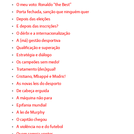
O meu voto: Ronaldo “the Best”
Porta fechada, sanção que ninguém quer
Depois das eleições
E depois das inscrições?
O dérbi e a internacionalização
A (má) gestão desportiva
Qualificação e superação
Estratégia e diálogo
Os campeões sem medo!
Tratamento (des)igual!
Cristiano, Mbappé e Modric!
As novas leis do desporto
De cabeça erguida
A máquina não para
Epifania mundial
A lei de Murphy
O capitão chegou
A violência no e do futebol
Quem semeia ventos…