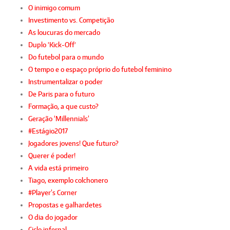
O inimigo comum
Investimento vs. Competição
As loucuras do mercado
Duplo 'Kick-Off'
Do futebol para o mundo
O tempo e o espaço próprio do futebol feminino
Instrumentalizar o poder
De Paris para o futuro
Formação, a que custo?
Geração ‘Millennials’
#Estágio2017
Jogadores jovens! Que futuro?
Querer é poder!
A vida está primeiro
Tiago, exemplo colchonero
#Player’s Corner
Propostas e galhardetes
O dia do jogador
Ciclo infernal