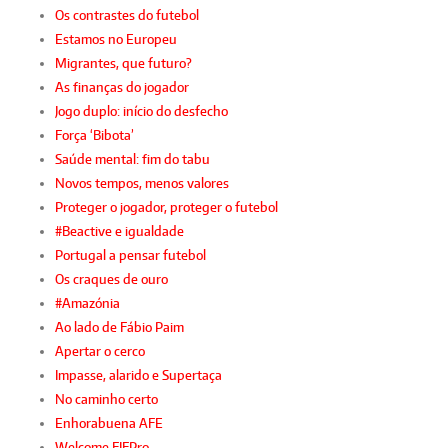
Os contrastes do futebol
Estamos no Europeu
Migrantes, que futuro?
As finanças do jogador
Jogo duplo: início do desfecho
Força ‘Bibota’
Saúde mental: fim do tabu
Novos tempos, menos valores
Proteger o jogador, proteger o futebol
#Beactive e igualdade
Portugal a pensar futebol
Os craques de ouro
#Amazónia
Ao lado de Fábio Paim
Apertar o cerco
Impasse, alarido e Supertaça
No caminho certo
Enhorabuena AFE
Welcome FIFPro