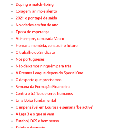
Doping e match-fixing
Coragem, ânimo e alento
2021: o pontapé de saída
Novidades em fim de ano
Época de esperança
Até sempre, camarada Vasco
Honrar a memória, construir o futuro
O trabalho do Sindicato
Nós portugueses
Não deixamos ninguém para trás
A Premier League depois do Special One
O desporto que precisamos
Semana da Formação Financeira
Contra o tráfico de seres humanos
Uma Bolsa fundamental
O impensável em Lourosa e semana ‘be active’
A Liga 3 e o que aí vem
Futebol, DGS e bom senso
Saúde e desporto