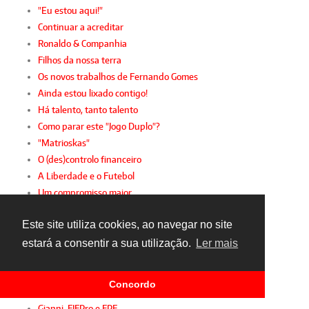
"Eu estou aqui!"
Continuar a acreditar
Ronaldo & Companhia
Filhos da nossa terra
Os novos trabalhos de Fernando Gomes
Ainda estou lixado contigo!
Há talento, tanto talento
Como parar este "Jogo Duplo"?
"Matrioskas"
O (des)controlo financeiro
A Liberdade e o Futebol
Um compromisso maior
Controlo financeiro
Este site utiliza cookies, ao navegar no site
Futebol em português
Valoriza a tua carreira
estará a consentir a sua utilização.
Ler mais
A sustentabilidade da 2.ª Liga
Desporto intergeracional
Concordo
A mulher e o futebol
Gianni, FIFPro e FPF