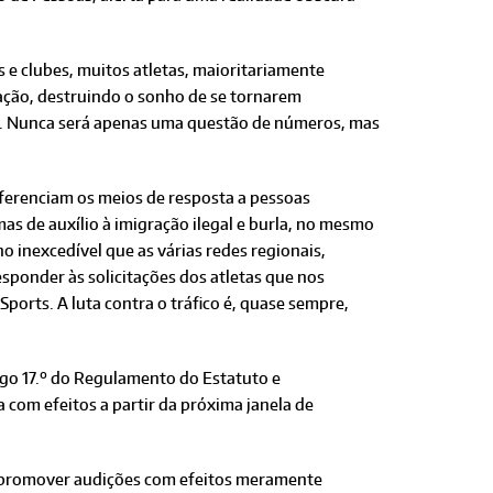
 e clubes, muitos atletas, maioritariamente
ação, destruindo o sonho de se tornarem
ida. Nunca será apenas uma questão de números, mas
diferenciam os meios de resposta a pessoas
mas de auxílio à imigração ilegal e burla, no mesmo
ho inexcedível que as várias redes regionais,
responder às solicitações dos atletas que nos
orts. A luta contra o tráfico é, quase sempre,
tigo 17.º do Regulamento do Estatuto e
 com efeitos a partir da próxima janela de
ou promover audições com efeitos meramente