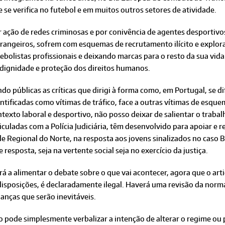
 se verifica no futebol e em muitos outros setores de atividade.
 ação de redes criminosas e por conivência de agentes desportivos
trangeiros, sofrem com esquemas de recrutamento ilícito e explor
tebolistas profissionais e deixando marcas para o resto da sua v
 dignidade e proteção dos direitos humanos.
do públicas as críticas que dirigi à forma como, em Portugal, se 
ntificadas como vítimas de tráfico, face a outras vítimas de esque
texto laboral e desportivo, não posso deixar de salientar o trabal
iculadas com a Polícia Judiciária, têm desenvolvido para apoiar e 
Regional do Norte, na resposta aos jovens sinalizados no caso BSp
 resposta, seja na vertente social seja no exercício da justiça.
rá a alimentar o debate sobre o que vai acontecer, agora que o ar
disposições, é declaradamente ilegal. Haverá uma revisão da norma
anças que serão inevitáveis.
não pode simplesmente verbalizar a intenção de alterar o regime 