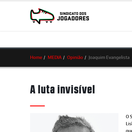
Home
MEDIA
Opinião
Joaquim Evangelista
A luta invisível
O 
Lis
qu