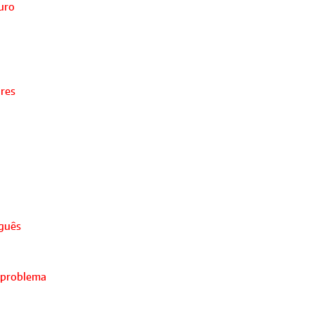
turo
ores
uguês
 problema