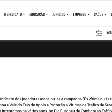
O SINDICATO
EDUCAÇÃO
JURÍDICO
EMPREGO
SAÚDE
Sindicato dos Jogadores associou-se à campanha "És vítima ou és
boa e Vale do Tejo de Apoio e Proteção a Vítimas de Tráfico de S
e integramos há vários anos, no Dia Europeu de Combate ao Tráfic