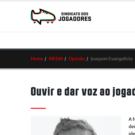
Home
MEDIA
Opinião
Joaquim Evangelista
Ouvir e dar voz ao joga
A 
de
ide