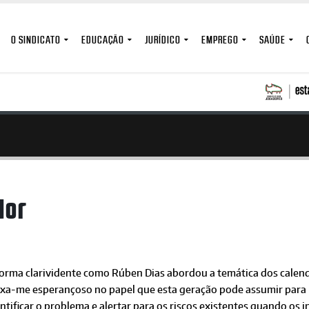
O SINDICATO
EDUCAÇÃO
JURÍDICO
EMPREGO
SAÚDE
dor
forma clarividente como Rúben Dias abordou a temática dos calen
ixa-me esperançoso no papel que esta geração pode assumir par
ntificar o problema e alertar para os riscos existentes quando os