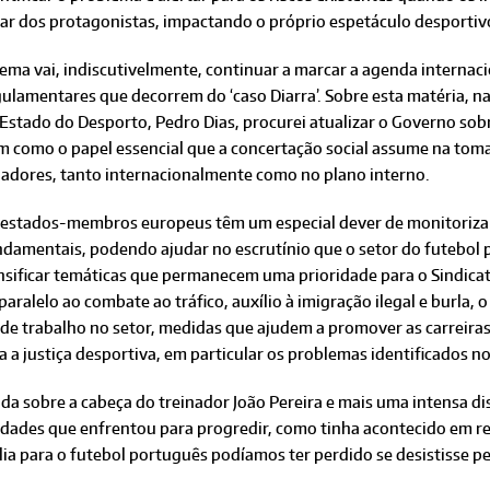
tar dos protagonistas, impactando o próprio espetáculo desportiv
ema vai, indiscutivelmente, continuar a marcar a agenda internac
ulamentares que decorrem do ‘caso Diarra’. Sobre esta matéria, n
Estado do Desporto, Pedro Dias, procurei atualizar o Governo sobr
m como o papel essencial que a concertação social assume na toma
gadores, tanto internacionalmente como no plano interno.
 estados-membros europeus têm um especial dever de monitorizar o
damentais, podendo ajudar no escrutínio que o setor do futebol pr
nsificar temáticas que permanecem uma prioridade para o Sindica
aralelo ao combate ao tráfico, auxílio à imigração ilegal e burla,
 de trabalho no setor, medidas que ajudem a promover as carreira
nda a justiça desportiva, em particular os problemas identificados
a sobre a cabeça do treinador João Pereira e mais uma intensa di
uldades que enfrentou para progredir, como tinha acontecido em
lia para o futebol português podíamos ter perdido se desistisse 