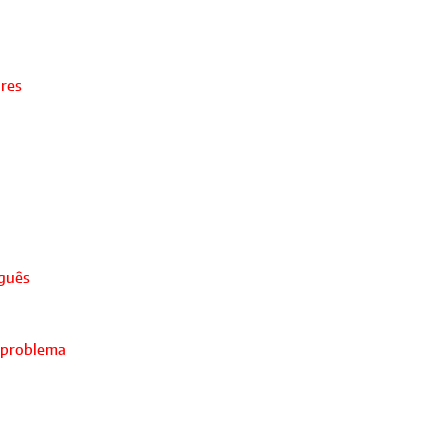
ores
uguês
 problema