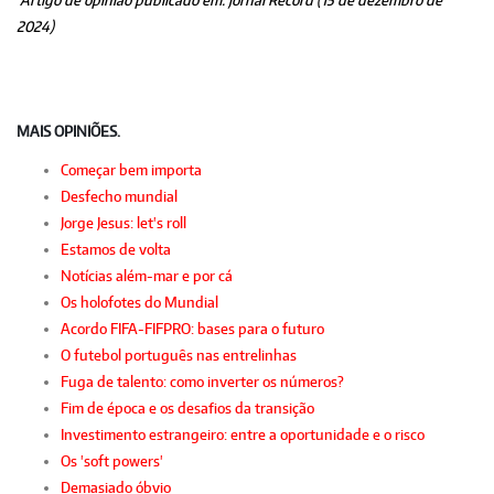
Artigo de opinião publicado em: jornal Record (15 de dezembro de
2024)
MAIS OPINIÕES.
Começar bem importa
Desfecho mundial
Jorge Jesus: let's roll
Estamos de volta
Notícias além-mar e por cá
Os holofotes do Mundial
Acordo FIFA-FIFPRO: bases para o futuro
O futebol português nas entrelinhas
Fuga de talento: como inverter os números?
Fim de época e os desafios da transição
Investimento estrangeiro: entre a oportunidade e o risco
Os 'soft powers'
Demasiado óbvio