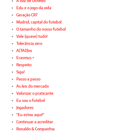
A voz de Uchebo
Edu e o jogo da vida
Geração CR7
Madrid, capital do futebol
O tamanho do nosso futebol
Vale (quase) tudo!
Tolerância zero
A(TAD)os
Erasmus +
Respeito
Siga!
Passo a passo
As leis do mercado
Valorizar o praticante
Eu sou o futebol
Jogadores
"Eu estou aqui!"
Continuar a acreditar
Ronaldo & Companhia