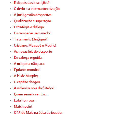
E depois das inscrições?
O dérbi e a internacionalização
A (má) gestão desportiva
Qualificação e superação
Estratégia e diálogo
Os campeões sem medo!
Tratamento (des)igual!
Cristiano, Mbappé e Modric!
As novas leis do desporto
De cabeça erguida
A máquina não para
Epifania mundial
A lei de Murphy
O capitão chegou
A violência no e do futebol
Quem semeia ventos…
Luta honrosa
Match point
O 1.º de Maio na ótica do jogador