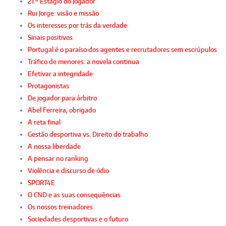
21.º Estágio do Jogador
Rui Jorge: visão e missão
Os interesses por trás da verdade
Sinais positivos
Portugal é o paraíso dos agentes e recrutadores sem escrúpulos
Tráfico de menores: a novela continua
Efetivar a integridade
Protagonistas
De jogador para árbitro
Abel Ferreira, obrigado
A reta final
Gestão desportiva vs. Direito do trabalho
A nossa liberdade
A pensar no ranking
Violência e discurso de ódio
SPORT4E
O CND e as suas consequências
Os nossos treinadores
Sociedades desportivas e o futuro