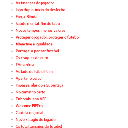
As finanças do jogador
Jogo duplo: início do desfecho
Força ‘Bibota’
Saúde mental: fim do tabu
Novos tempos, menos valores
Proteger o jogador, proteger o futebol
#Beactive e igualdade
Portugal a pensar futebol
Os craques de ouro
#Amazónia
Ao lado de Fábio Paim
Apertar o cerco
Impasse, alarido e Supertaça
No caminho certo
Enhorabuena AFE
Welcome FIFPro
Cautela negocial
Novo Estágio do Jogador
Os totalitarismos do futebol