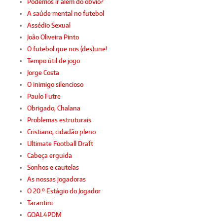
Podemos ir além do óbvio?
A saúde mental no futebol
Assédio Sexual
João Oliveira Pinto
O futebol que nos (des)une!
Tempo útil de jogo
Jorge Costa
O inimigo silencioso
Paulo Futre
Obrigado, Chalana
Problemas estruturais
Cristiano, cidadão pleno
Ultimate Football Draft
Cabeça erguida
Sonhos e cautelas
As nossas jogadoras
O 20.º Estágio do Jogador
Tarantini
GOAL4PDM