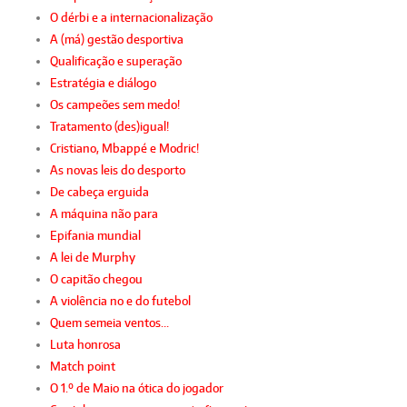
O dérbi e a internacionalização
A (má) gestão desportiva
Qualificação e superação
Estratégia e diálogo
Os campeões sem medo!
Tratamento (des)igual!
Cristiano, Mbappé e Modric!
As novas leis do desporto
De cabeça erguida
A máquina não para
Epifania mundial
A lei de Murphy
O capitão chegou
A violência no e do futebol
Quem semeia ventos…
Luta honrosa
Match point
O 1.º de Maio na ótica do jogador