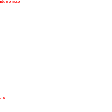
de e o risco
turo