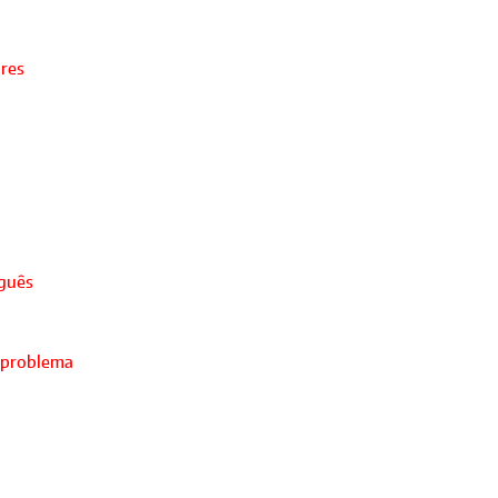
ores
uguês
 problema