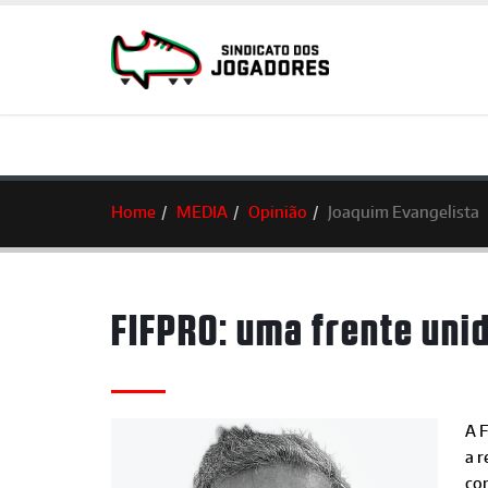
Home
MEDIA
Opinião
Joaquim Evangelista
FIFPRO: uma frente uni
A 
a r
co