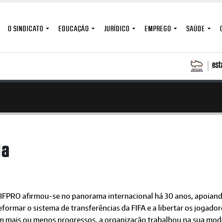
O SINDICATO
EDUCAÇÃO
JURÍDICO
EMPREGO
SAÚDE
da
FIFPRO afirmou-se no panorama internacional há 30 anos, apoiand
eformar o sistema de transferências da FIFA e a libertar os jogad
m mais ou menos progressos, a organização trabalhou na sua mode