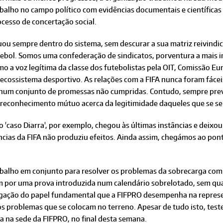
balho no campo político com evidências documentais e científicas
cesso de concertação social.
uou sempre dentro do sistema, sem descurar a sua matriz reivindi
tebol. Somos uma confederação de sindicatos, porventura a mais 
o a voz legítima da classe dos futebolistas pela OIT, Comissão E
 ecossistema desportivo. As relações com a FIFA nunca foram fáce
 num conjunto de promessas não cumpridas. Contudo, sempre preval
 reconhecimento mútuo acerca da legitimidade daqueles que se se
o 'caso Diarra', por exemplo, chegou às últimas instâncias e deixo
ncias da FIFA não produziu efeitos. Ainda assim, chegámos ao pont
balho em conjunto para resolver os problemas da sobrecarga compe
 por uma prova introduzida num calendário sobrelotado, sem qual
negação do papel fundamental que a FIFPRO desempenha na represe
dos problemas que se colocam no terreno. Apesar de tudo isto, te
da na sede da FIFPRO, no final desta semana.