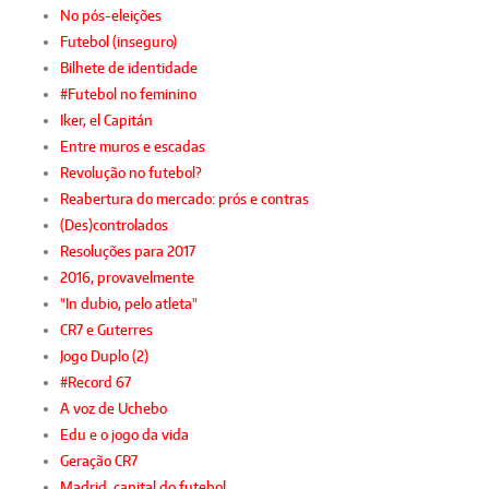
No pós-eleições
Futebol (inseguro)
Bilhete de identidade
#Futebol no feminino
Iker, el Capitán
Entre muros e escadas
Revolução no futebol?
Reabertura do mercado: prós e contras
(Des)controlados
Resoluções para 2017
2016, provavelmente
"In dubio, pelo atleta"
CR7 e Guterres
Jogo Duplo (2)
#Record 67
A voz de Uchebo
Edu e o jogo da vida
Geração CR7
Madrid, capital do futebol