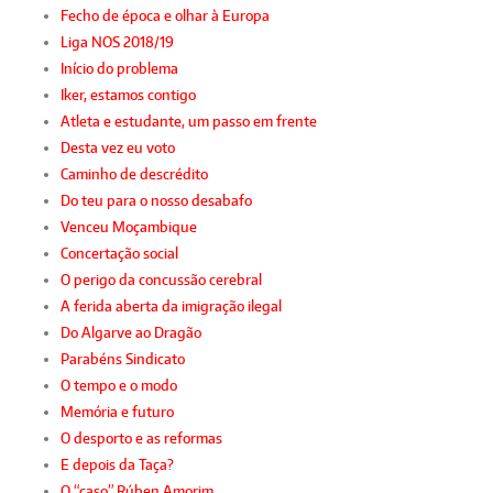
Fecho de época e olhar à Europa
Liga NOS 2018/19
Início do problema
Iker, estamos contigo
Atleta e estudante, um passo em frente
Desta vez eu voto
Caminho de descrédito
Do teu para o nosso desabafo
Venceu Moçambique
Concertação social
O perigo da concussão cerebral
A ferida aberta da imigração ilegal
Do Algarve ao Dragão
Parabéns Sindicato
O tempo e o modo
Memória e futuro
O desporto e as reformas
E depois da Taça?
O “caso” Rúben Amorim