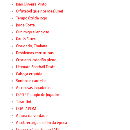
João Oliveira Pinto
O futebol que nos (des)une!
Tempo útil de jogo
Jorge Costa
O inimigo silencioso
Paulo Futre
Obrigado, Chalana
Problemas estruturais
Cristiano, cidadão pleno
Ultimate Football Draft
Cabeça erguida
Sonhos e cautelas
As nossas jogadoras
O 20.º Estágio do Jogador
Tarantini
GOAL4PDM
A hora da verdade
A sobrecarga e o fim da época
O acesso à justiça no TAD