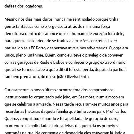
defesa dos jogadores.
Mesmo nos dias mais duros, nunca me senti isolado porque tinha
gente fantástica como o Jorge Costa atrás de mim, uma força
demolidora dentro de campo e um ser humano de exceção fora dele,
para quem a solidariedade se traduzia em ações concretas. Líder
natural do seu FC Porto, despertava inveja nos adversários. O Jorge era
único, pleno, unânime. Quem, como eu, teve o privilégio de conviver
com as gerações de Riade e Lisboa e conhecer o grupo extraordinário
que ali se formou, sabe o quão difícil foi esta perda, depois da partida,
também prematura, do nosso João Oliveira Pinto.
Curiosamente, o nosso último encontro fora dos compromissos
institucionais foi organizado pelo João, em Sesimbra, num almoço em
que se celebrou a amizade. Nessa tarde recuaram-se muitos anos para
recordar as histórias daquela família que tinha como pai o Prof. Carlos
Queiroz, conquistou o mundo e foi apelidada de geração de ouro,
mantendo a simplicidade e brincadeiras de quem dá os primeiros
pontapés na rua. Na cerimónia de despedida eles estiveram lá, lado a