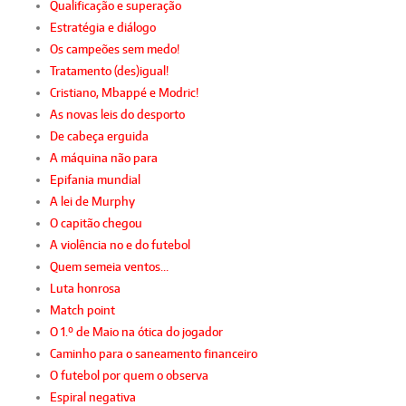
Qualificação e superação
Estratégia e diálogo
Os campeões sem medo!
Tratamento (des)igual!
Cristiano, Mbappé e Modric!
As novas leis do desporto
De cabeça erguida
A máquina não para
Epifania mundial
A lei de Murphy
O capitão chegou
A violência no e do futebol
Quem semeia ventos…
Luta honrosa
Match point
O 1.º de Maio na ótica do jogador
Caminho para o saneamento financeiro
O futebol por quem o observa
Espiral negativa