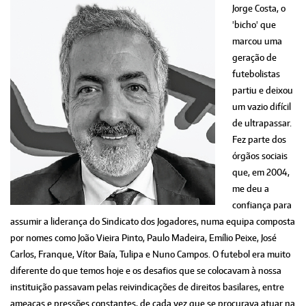
Jorge Costa, o
'bicho' que
marcou uma
geração de
futebolistas
partiu e deixou
um vazio difícil
de ultrapassar.
Fez parte dos
órgãos sociais
que, em 2004,
me deu a
confiança para
assumir a liderança do Sindicato dos Jogadores, numa equipa composta
por nomes como João Vieira Pinto, Paulo Madeira, Emílio Peixe, José
Carlos, Franque, Vítor Baía, Tulipa e Nuno Campos. O futebol era muito
diferente do que temos hoje e os desafios que se colocavam à nossa
instituição passavam pelas reivindicações de direitos basilares, entre
ameaças e pressões constantes, de cada vez que se procurava atuar na