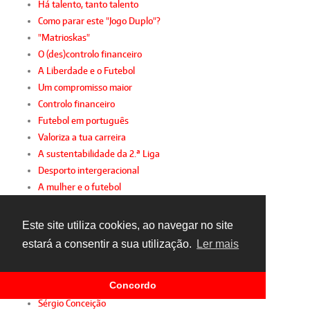
Há talento, tanto talento
Como parar este "Jogo Duplo"?
"Matrioskas"
O (des)controlo financeiro
A Liberdade e o Futebol
Um compromisso maior
Controlo financeiro
Futebol em português
Valoriza a tua carreira
A sustentabilidade da 2.ª Liga
Desporto intergeracional
A mulher e o futebol
Gianni, FIFPro e FPF
Sindicato de parabéns
Este site utiliza cookies, ao navegar no site
Sporting diz presente!
estará a consentir a sua utilização.
Ler mais
Racismo inconsciente
Futebol amador com apoio
Concordo
Jogamos o mesmo jogo
Sérgio Conceição