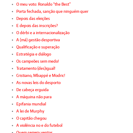
O meu voto: Ronaldo “the Best”
Porta fechada, sanção que ninguém quer
Depois das eleições
E depois das inscrições?
O dérbi e a internacionalização
A (má) gestão desportiva
Qualificação e superação
Estratégia e diálogo
Os campeões sem medo!
Tratamento (des)igual!
Cristiano, Mbappé e Modric!
As novas leis do desporto
De cabeça erguida
A máquina não para
Epifania mundial
A lei de Murphy
O capitão chegou
A violência no e do futebol
Quem semeia ventos…