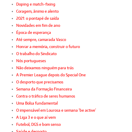
Doping e match-fixing
Coragem, ânimo e alento
2021: o pontapé de saída
Novidades em fim de ano
Época de esperança
Até sempre, camarada Vasco
Honrar a memória, construir o futuro
O trabalho do Sindicato
Nós portugueses
Não deixamos ninguém para trás
A Premier League depois do Special One
O desporto que precisamos
Semana da Formação Financeira
Contra o tráfico de seres humanos
Uma Bolsa fundamental
O impensável em Lourosa e semana ‘be active’
A Liga 3 e o que aí vem
Futebol, DGS e bom senso
Saúde e desporto