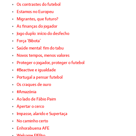
Os contrastes do futebol
Estamos no Europeu
Migrantes, que futuro?
As finanças do jogador
Jogo duplo: início do desfecho
Força ‘Bibota’
Saúde mental: fim do tabu
Novos tempos, menos valores
Proteger o jogador, proteger o futebol
#Beactive e igualdade
Portugal a pensar futebol
Os craques de ouro
#Amazónia
Ao lado de Fábio Paim
Apertar o cerco
Impasse, alarido e Supertaça
No caminho certo
Enhorabuena AFE
Welcome FIFPro