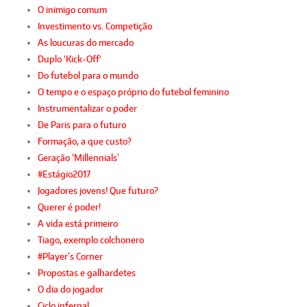
O inimigo comum
Investimento vs. Competição
As loucuras do mercado
Duplo 'Kick-Off'
Do futebol para o mundo
O tempo e o espaço próprio do futebol feminino
Instrumentalizar o poder
De Paris para o futuro
Formação, a que custo?
Geração ‘Millennials’
#Estágio2017
Jogadores jovens! Que futuro?
Querer é poder!
A vida está primeiro
Tiago, exemplo colchonero
#Player’s Corner
Propostas e galhardetes
O dia do jogador
Ciclo infernal