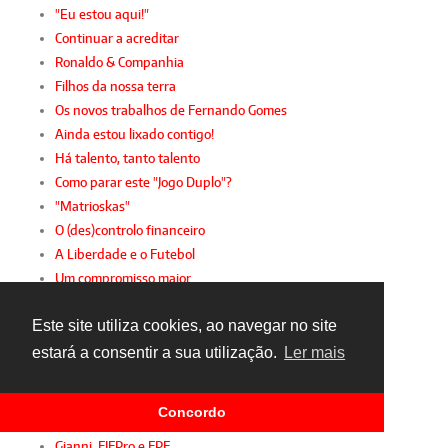
"Eu estou aqui!"
Continuar a acreditar
Ronaldo & Companhia
Filhos da nossa terra
Os novos trabalhos de Fernando Gomes
Ainda estou lixado contigo!
Há talento, tanto talento
Como parar este "Jogo Duplo"?
"Matrioskas"
O (des)controlo financeiro
A Liberdade e o Futebol
Um compromisso maior
Controlo financeiro
Este site utiliza cookies, ao navegar no site
Futebol em português
Valoriza a tua carreira
estará a consentir a sua utilização.
Ler mais
A sustentabilidade da 2.ª Liga
Desporto intergeracional
Concordo
A mulher e o futebol
Gianni, FIFPro e FPF