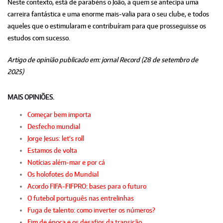
Neste contexto, está de parabéns o João, a quem se antecipa uma
carreira fantástica e uma enorme mais-valia para o seu clube, e todos
aqueles que o estimularam e contribuíram para que prosseguisse os
estudos com sucesso.
Artigo de opinião publicado em: jornal Record (28 de setembro de
2025)
MAIS OPINIÕES.
Começar bem importa
Desfecho mundial
Jorge Jesus: let's roll
Estamos de volta
Notícias além-mar e por cá
Os holofotes do Mundial
Acordo FIFA-FIFPRO: bases para o futuro
O futebol português nas entrelinhas
Fuga de talento: como inverter os números?
Fim de época e os desafios da transição