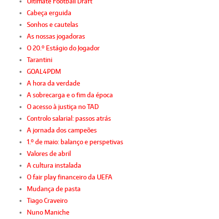
Ultimate Football Draft
Cabeça erguida
Sonhos e cautelas
As nossas jogadoras
O 20.º Estágio do Jogador
Tarantini
GOAL4PDM
A hora da verdade
A sobrecarga e o fim da época
O acesso à justiça no TAD
Controlo salarial: passos atrás
A jornada dos campeões
1.º de maio: balanço e perspetivas
Valores de abril
A cultura instalada
O fair play financeiro da UEFA
Mudança de pasta
Tiago Craveiro
Nuno Maniche