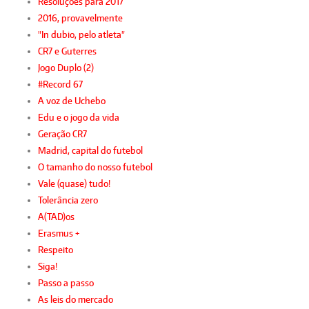
Resoluções para 2017
2016, provavelmente
"In dubio, pelo atleta"
CR7 e Guterres
Jogo Duplo (2)
#Record 67
A voz de Uchebo
Edu e o jogo da vida
Geração CR7
Madrid, capital do futebol
O tamanho do nosso futebol
Vale (quase) tudo!
Tolerância zero
A(TAD)os
Erasmus +
Respeito
Siga!
Passo a passo
As leis do mercado