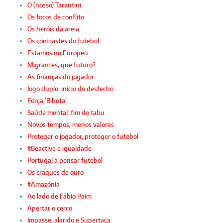
O (nosso) Tarantini
Os focos de conflito
Os heróis da areia
Os contrastes do futebol
Estamos no Europeu
Migrantes, que futuro?
As finanças do jogador
Jogo duplo: início do desfecho
Força ‘Bibota’
Saúde mental: fim do tabu
Novos tempos, menos valores
Proteger o jogador, proteger o futebol
#Beactive e igualdade
Portugal a pensar futebol
Os craques de ouro
#Amazónia
Ao lado de Fábio Paim
Apertar o cerco
Impasse, alarido e Supertaça