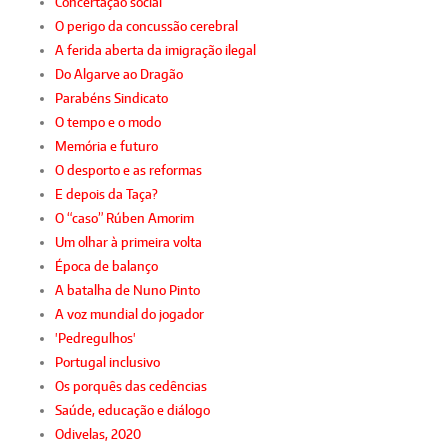
Concertação social
O perigo da concussão cerebral
A ferida aberta da imigração ilegal
Do Algarve ao Dragão
Parabéns Sindicato
O tempo e o modo
Memória e futuro
O desporto e as reformas
E depois da Taça?
O “caso” Rúben Amorim
Um olhar à primeira volta
Época de balanço
A batalha de Nuno Pinto
A voz mundial do jogador
'Pedregulhos'
Portugal inclusivo
Os porquês das cedências
Saúde, educação e diálogo
Odivelas, 2020