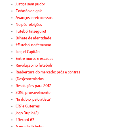
Justiça sem pudor
Exibição de gala
Avanços e retrocessos
No pós-eleições
Futebol (inseguro)
Bilhete de identidade
#Futebol no feminino
Iker, el Capitán
Entre muros e escadas
Revolução no futebol?
Reabertura do mercado: prós e contras
(Des)controlados
Resoluções para 2017
2016, provavelmente
"In dubio, pelo atleta"
CR7 e Guterres
Jogo Duplo (2)
#Record 67
A voz de Uchebo