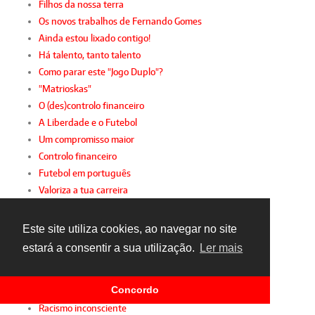
Filhos da nossa terra
Os novos trabalhos de Fernando Gomes
Ainda estou lixado contigo!
Há talento, tanto talento
Como parar este "Jogo Duplo"?
"Matrioskas"
O (des)controlo financeiro
A Liberdade e o Futebol
Um compromisso maior
Controlo financeiro
Futebol em português
Valoriza a tua carreira
A sustentabilidade da 2.ª Liga
Desporto intergeracional
Este site utiliza cookies, ao navegar no site
A mulher e o futebol
estará a consentir a sua utilização.
Ler mais
Gianni, FIFPro e FPF
Sindicato de parabéns
Concordo
Sporting diz presente!
Racismo inconsciente