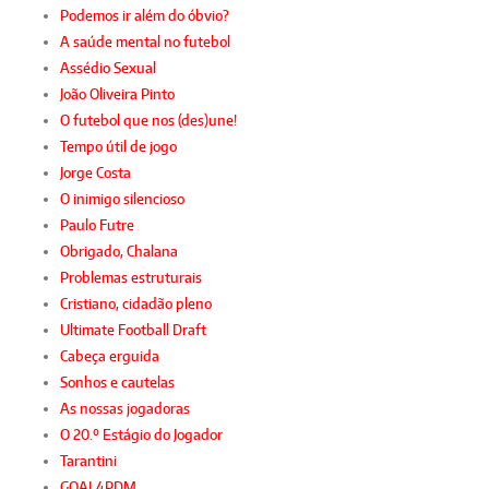
Podemos ir além do óbvio?
A saúde mental no futebol
Assédio Sexual
João Oliveira Pinto
O futebol que nos (des)une!
Tempo útil de jogo
Jorge Costa
O inimigo silencioso
Paulo Futre
Obrigado, Chalana
Problemas estruturais
Cristiano, cidadão pleno
Ultimate Football Draft
Cabeça erguida
Sonhos e cautelas
As nossas jogadoras
O 20.º Estágio do Jogador
Tarantini
GOAL4PDM