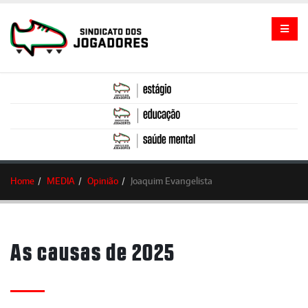
Home
MEDIA
Opinião
Joaquim Evangelista
As causas de 2025