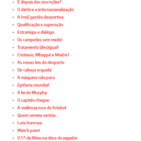
E depois das inscrições?
O dérbi e a internacionalização
A (má) gestão desportiva
Qualificação e superação
Estratégia e diálogo
Os campeões sem medo!
Tratamento (des)igual!
Cristiano, Mbappé e Modric!
As novas leis do desporto
De cabeça erguida
A máquina não para
Epifania mundial
A lei de Murphy
O capitão chegou
A violência no e do futebol
Quem semeia ventos…
Luta honrosa
Match point
O 1.º de Maio na ótica do jogador