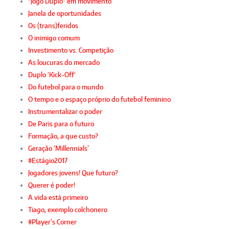
"Jogo Duplo" em movimento
Janela de oportunidades
Os (trans)feridos
O inimigo comum
Investimento vs. Competição
As loucuras do mercado
Duplo 'Kick-Off'
Do futebol para o mundo
O tempo e o espaço próprio do futebol feminino
Instrumentalizar o poder
De Paris para o futuro
Formação, a que custo?
Geração ‘Millennials’
#Estágio2017
Jogadores jovens! Que futuro?
Querer é poder!
A vida está primeiro
Tiago, exemplo colchonero
#Player’s Corner