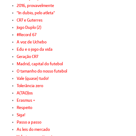
2016, provavelmente
"In dubio, pelo atleta"
CR7 e Guterres
Jogo Duplo (2)
#Record 67
A voz de Uchebo
Edu e o jogo da vida
Geração CR7
Madrid, capital do futebol
O tamanho do nosso futebol
Vale (quase) tudo!
Tolerância zero
A(TAD)os
Erasmus +
Respeito
Siga!
Passo a passo
As leis do mercado