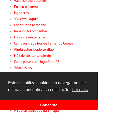
Valorizar o praticante
Eu sou o futebol
Jogadores
"Eu estou aqui!"
Continuar a acreditar
Ronaldo & Companhia
Filhos da nossa terra
Os novos trabalhos de Fernando Gomes
Ainda estou lixado contigo!
Há talento, tanto talento
Como parar este "Jogo Duplo"?
"Matrioskas"
O (des)controlo financeiro
A Liberdade e o Futebol
Este site utiliza cookies, ao navegar no site
Um compromisso maior
estará a consentir a sua utilização.
Ler mais
Controlo financeiro
Futebol em português
Valoriza a tua carreira
Concordo
A sustentabilidade da 2.ª Liga