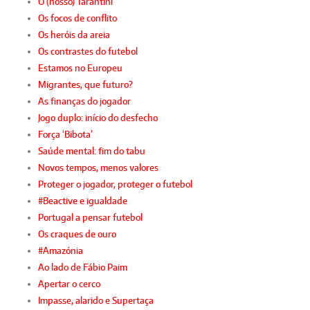
O (nosso) Tarantini
Os focos de conflito
Os heróis da areia
Os contrastes do futebol
Estamos no Europeu
Migrantes, que futuro?
As finanças do jogador
Jogo duplo: início do desfecho
Força ‘Bibota’
Saúde mental: fim do tabu
Novos tempos, menos valores
Proteger o jogador, proteger o futebol
#Beactive e igualdade
Portugal a pensar futebol
Os craques de ouro
#Amazónia
Ao lado de Fábio Paim
Apertar o cerco
Impasse, alarido e Supertaça