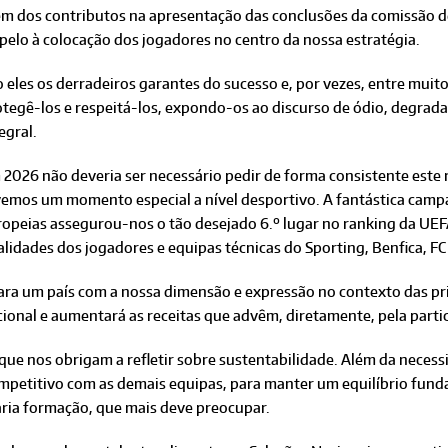
ém dos contributos na apresentação das conclusões da comissão de
pelo à colocação dos jogadores no centro da nossa estratégia.
o eles os derradeiros garantes do sucesso e, por vezes, entre mu
tegê-los e respeitá-los, expondo-os ao discurso de ódio, degrada
egral.
2026 não deveria ser necessário pedir de forma consistente este r
vemos um momento especial a nível desportivo. A fantástica cam
ropeias assegurou-nos o tão desejado 6.º lugar no ranking da UEF
lidades dos jogadores e equipas técnicas do Sporting, Benfica, FC
ra um país com a nossa dimensão e expressão no contexto das prin
ional e aumentará as receitas que advêm, diretamente, pela parti
 que nos obrigam a refletir sobre sustentabilidade. Além da nece
ompetitivo com as demais equipas, para manter um equilíbrio funda
ária formação, que mais deve preocupar.