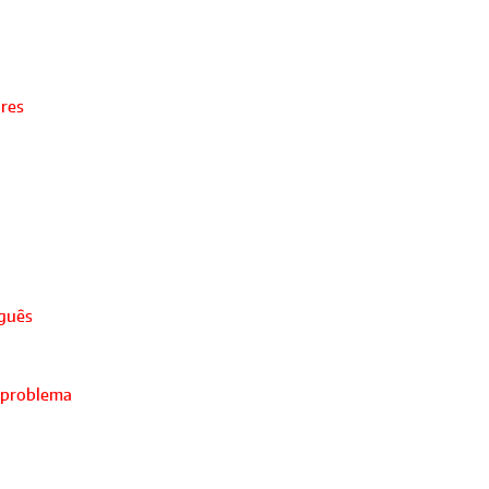
ores
uguês
 problema