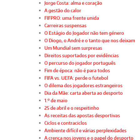
Jorge Costa: alma e coração
A gestão do calor
FIFPRO: uma frente unida
Carreiras suspensas
O Estágio do Jogador não tem género
O Diogo, o André e o tanto que nos deixam
Um Mundial sem surpresas
Direitos suportados por evidências
O percurso do jogador português
Fim de época: não é para todos
FIFA vs. UEFA: perde o futebol
O dilema dos jogadores estrangeiros
Dia da Mãe: carta aberta ao desporto
1.º de maio
25 de abril e o respeitinho
As receitas das apostas desportivas
Ciclos e contraciclos
Ambiente difícil e várias perplexidades
A crença nos jovens e o papel do desporto