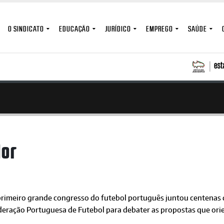
O SINDICATO
EDUCAÇÃO
JURÍDICO
EMPREGO
SAÚDE
dor
primeiro grande congresso do futebol português juntou centenas d
deração Portuguesa de Futebol para debater as propostas que ori