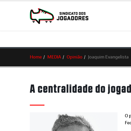
Home
MEDIA
Opinião
Joaquim Evangelista
A centralidade do joga
O 
Fe