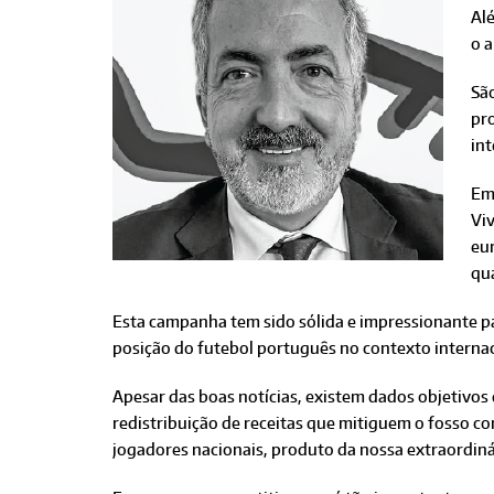
Al
o a
Sã
pro
int
Em 
Vi
eu
qua
Esta campanha tem sido sólida e impressionante pa
posição do futebol português no contexto internac
Apesar das boas notícias, existem dados objetivos
redistribuição de receitas que mitiguem o fosso c
jogadores nacionais, produto da nossa extraordin