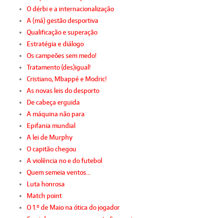
O dérbi e a internacionalização
A (má) gestão desportiva
Qualificação e superação
Estratégia e diálogo
Os campeões sem medo!
Tratamento (des)igual!
Cristiano, Mbappé e Modric!
As novas leis do desporto
De cabeça erguida
A máquina não para
Epifania mundial
A lei de Murphy
O capitão chegou
A violência no e do futebol
Quem semeia ventos…
Luta honrosa
Match point
O 1.º de Maio na ótica do jogador