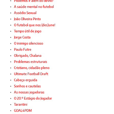
Podemos ir além do óbvio?
A saúde mental no futebol
Assédio Sexual
João Oliveira Pinto
O futebol que nos (des)une!
Tempo útil de jogo
Jorge Costa
O inimigo silencioso
Paulo Futre
Obrigado, Chalana
Problemas estruturais
Cristiano, cidadão pleno
Ultimate Football Draft
Cabeça erguida
Sonhos e cautelas
As nossas jogadoras
O 20.º Estágio do Jogador
Tarantini
GOAL4PDM