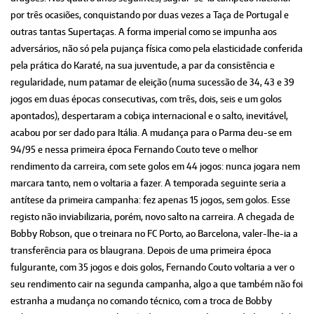
por três ocasiões, conquistando por duas vezes a Taça de Portugal e
outras tantas Supertaças. A forma imperial como se impunha aos
adversários, não só pela pujança física como pela elasticidade conferida
pela prática do Karaté, na sua juventude, a par da consistência e
regularidade, num patamar de eleição (numa sucessão de 34, 43 e 39
jogos em duas épocas consecutivas, com três, dois, seis e um golos
apontados), despertaram a cobiça internacional e o salto, inevitável,
acabou por ser dado para Itália. A mudança para o Parma deu-se em
94/95 e nessa primeira época Fernando Couto teve o melhor
rendimento da carreira, com sete golos em 44 jogos: nunca jogara nem
marcara tanto, nem o voltaria a fazer. A temporada seguinte seria a
antítese da primeira campanha: fez apenas 15 jogos, sem golos. Esse
registo não inviabilizaria, porém, novo salto na carreira. A chegada de
Bobby Robson, que o treinara no FC Porto, ao Barcelona, valer-lhe-ia a
transferência para os blaugrana. Depois de uma primeira época
fulgurante, com 35 jogos e dois golos, Fernando Couto voltaria a ver o
seu rendimento cair na segunda campanha, algo a que também não foi
estranha a mudança no comando técnico, com a troca de Bobby