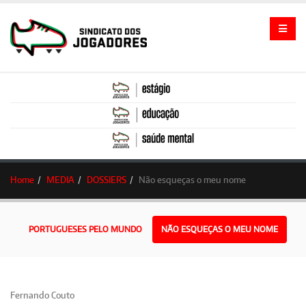
Home
MEDIA
DOSSIERS
Não esqueças o meu nome
PORTUGUESES PELO MUNDO
NÃO ESQUEÇAS O MEU NOME
Fernando Couto