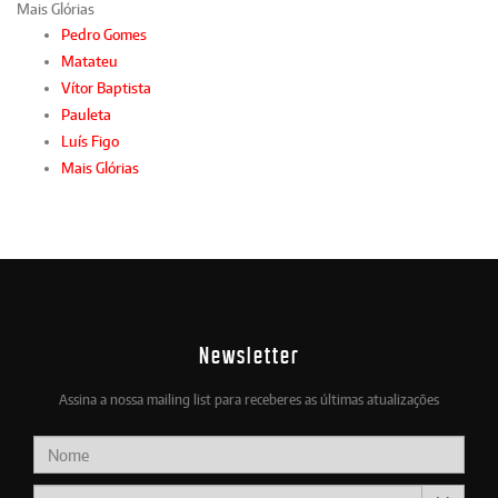
Mais Glórias
Pedro Gomes
Matateu
Vítor Baptista
Pauleta
Luís Figo
Mais Glórias
Newsletter
Assina a nossa mailing list para receberes as últimas atualizações