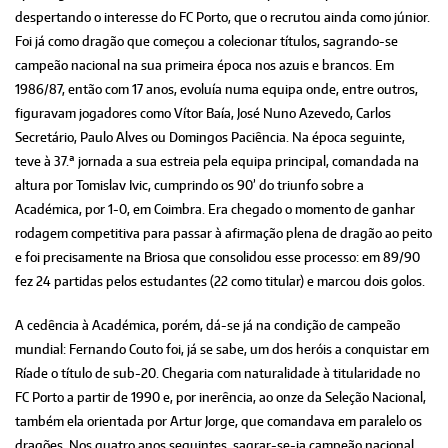
despertando o interesse do FC Porto, que o recrutou ainda como júnior.
Foi já como dragão que começou a colecionar títulos, sagrando-se
campeão nacional na sua primeira época nos azuis e brancos. Em
1986/87, então com 17 anos, evoluía numa equipa onde, entre outros,
figuravam jogadores como Vítor Baía, José Nuno Azevedo, Carlos
Secretário, Paulo Alves ou Domingos Paciência. Na época seguinte,
teve à 37.ª jornada a sua estreia pela equipa principal, comandada na
altura por Tomislav Ivic, cumprindo os 90’ do triunfo sobre a
Académica, por 1-0, em Coimbra. Era chegado o momento de ganhar
rodagem competitiva para passar à afirmação plena de dragão ao peito
e foi precisamente na Briosa que consolidou esse processo: em 89/90
fez 24 partidas pelos estudantes (22 como titular) e marcou dois golos.
A cedência à Académica, porém, dá-se já na condição de campeão
mundial: Fernando Couto foi, já se sabe, um dos heróis a conquistar em
Ríade o título de sub-20. Chegaria com naturalidade à titularidade no
FC Porto a partir de 1990 e, por inerência, ao onze da Seleção Nacional,
também ela orientada por Artur Jorge, que comandava em paralelo os
dragões. Nos quatro anos seguintes, sagrar-se-ia campeão nacional