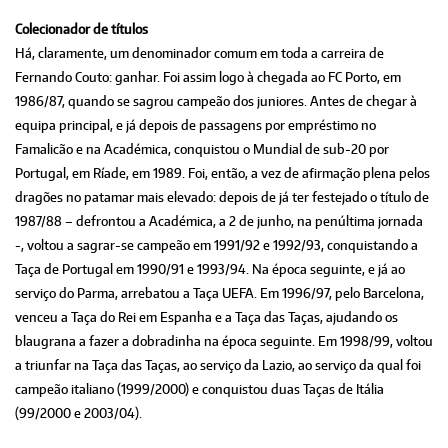
Colecionador de títulos
Há, claramente, um denominador comum em toda a carreira de
Fernando Couto: ganhar. Foi assim logo à chegada ao FC Porto, em
1986/87, quando se sagrou campeão dos juniores. Antes de chegar à
equipa principal, e já depois de passagens por empréstimo no
Famalicão e na Académica, conquistou o Mundial de sub-20 por
Portugal, em Ríade, em 1989. Foi, então, a vez de afirmação plena pelos
dragões no patamar mais elevado: depois de já ter festejado o título de
1987/88 – defrontou a Académica, a 2 de junho, na penúltima jornada
-, voltou a sagrar-se campeão em 1991/92 e 1992/93, conquistando a
Taça de Portugal em 1990/91 e 1993/94. Na época seguinte, e já ao
serviço do Parma, arrebatou a Taça UEFA. Em 1996/97, pelo Barcelona,
venceu a Taça do Rei em Espanha e a Taça das Taças, ajudando os
blaugrana a fazer a dobradinha na época seguinte. Em 1998/99, voltou
a triunfar na Taça das Taças, ao serviço da Lazio, ao serviço da qual foi
campeão italiano (1999/2000) e conquistou duas Taças de Itália
(99/2000 e 2003/04).