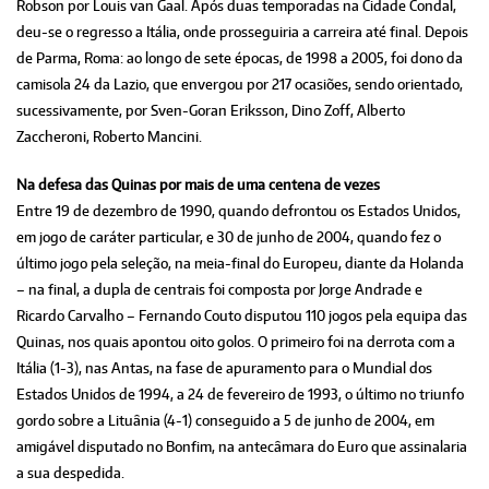
Robson por Louis van Gaal. Após duas temporadas na Cidade Condal,
deu-se o regresso a Itália, onde prosseguiria a carreira até final. Depois
de Parma, Roma: ao longo de sete épocas, de 1998 a 2005, foi dono da
camisola 24 da Lazio, que envergou por 217 ocasiões, sendo orientado,
sucessivamente, por Sven-Goran Eriksson, Dino Zoff, Alberto
Zaccheroni, Roberto Mancini.
Na defesa das Quinas por mais de uma centena de vezes
Entre 19 de dezembro de 1990, quando defrontou os Estados Unidos,
em jogo de caráter particular, e 30 de junho de 2004, quando fez o
último jogo pela seleção, na meia-final do Europeu, diante da Holanda
– na final, a dupla de centrais foi composta por Jorge Andrade e
Ricardo Carvalho – Fernando Couto disputou 110 jogos pela equipa das
Quinas, nos quais apontou oito golos. O primeiro foi na derrota com a
Itália (1-3), nas Antas, na fase de apuramento para o Mundial dos
Estados Unidos de 1994, a 24 de fevereiro de 1993, o último no triunfo
gordo sobre a Lituânia (4-1) conseguido a 5 de junho de 2004, em
amigável disputado no Bonfim, na antecâmara do Euro que assinalaria
a sua despedida.