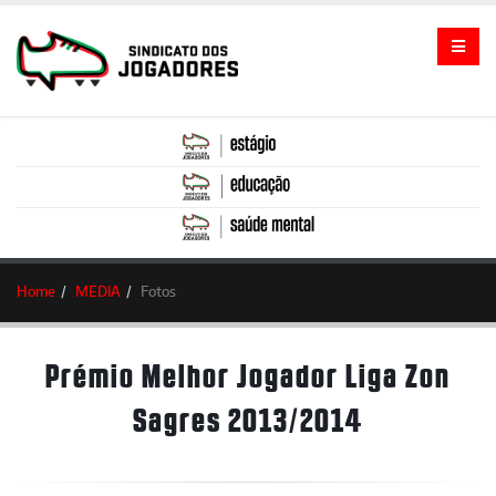
Home
MEDIA
Fotos
Prémio Melhor Jogador Liga Zon
Sagres 2013/2014