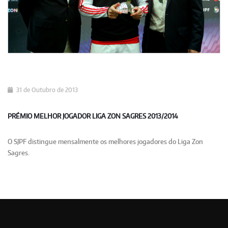
31 de Outubro de 2013
PRÉMIO MELHOR JOGADOR LIGA ZON SAGRES 2013/2014
O SJPF distingue mensalmente os melhores jogadores do Liga Zon
Sagres.