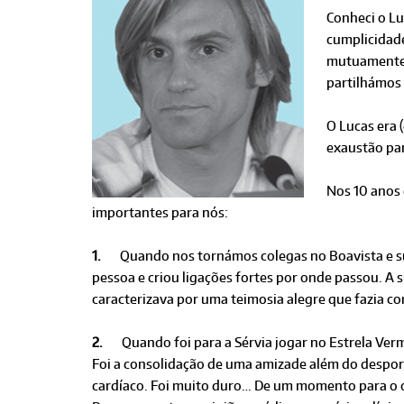
Conheci o Lu
cumplicidade
mutuamente p
partilhámos 
O Lucas era 
exaustão par
Nos 10 anos
importantes para nós:
1.
Quando nos tornámos colegas no Boavista e sur
pessoa e criou ligações fortes por onde passou. A 
caracterizava por uma teimosia alegre que fazia c
2.
Quando foi para a Sérvia jogar no Estrela Ve
Foi a consolidação de uma amizade além do despor
cardíaco. Foi muito duro… De um momento para o 