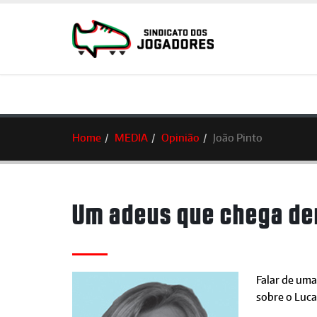
Home
MEDIA
Opinião
João Pinto
Um adeus que chega d
Falar de uma
sobre o Luca