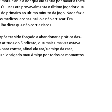
mbre. Sabia a dor que ele sentia por haver a forte
. O Lucas era provavelmente o último jogador que
do primeiro ao último minuto de jogo. Nada fazia
s médicos, aconselhei-o a não arriscar. Era
he dizer que não corria riscos.
após ter sido forçado a abandonar a prática des­
a atitude do Sindicato, que mais uma vez esteve
para contar, afinal ele era/é amigo de casa,
izer “obrigado meu Amigo por todos os momentos