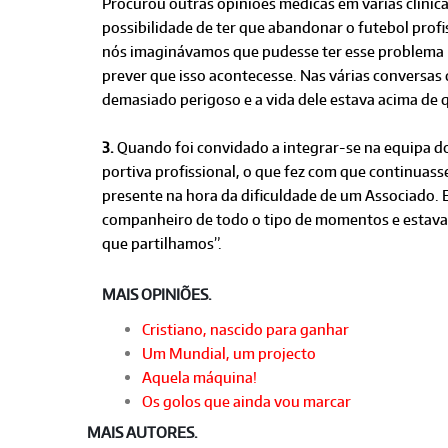
Procurou outras opiniões médicas em várias clínica
possibilidade de ter que abandonar o futebol prof
nós imaginávamos que pudesse ter esse problema p
prever que isso acontecesse. Nas várias conversas 
demasiado perigoso e a vida dele estava acima de q
3.
Quando foi convidado a integrar-se na equipa do
portiva profissional, o que fez com que continuass
presente na hora da dificuldade de um Associado. E
companheiro de todo o tipo de momentos e estava
que partilhamos”.
MAIS OPINIÕES.
Cristiano, nascido para ganhar
Um Mundial, um projecto
Aquela máquina!
Os golos que ainda vou marcar
MAIS AUTORES.