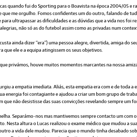
cas quando fui do Sporting para o Boavista na época 2004/05 e 
 que me orgulho. Fomos confi­dentes um do outro, falando de tud
ara ultrapassar as dificuldades e as dúvidas que a vida nos foi r
alegrias, não só as do futebol assim como as privadas num contex
(custa ainda dizer “era”) uma pessoa alegre, divertida, amiga do s
a que ele e a equipa atingissem os seus objetivos.
 que privámos, houve muitos momentos marcantes na nos­sa amiza
giu a empatia imediata. Aliás, esta empatia era com e de toda a 
sua energia foi contagiante e ajudou a criar um bom grupo de trab
om que não desistisse das suas convicções revelan­do sempre um fo
rmelha. Separámo-nos mas mantive­mos sempre contacto um com o o
to. Nesta altura o Lucas realizou o exame médico que mudou a s
outro a vida dele mudou. Pa­recia que o mundo tinha desabado so