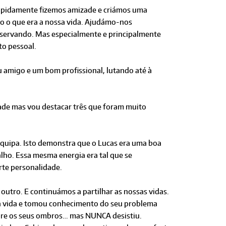
rapida­mente fizemos amizade e criámos uma
o o que era a nossa vida. Ajudámo-nos
eservando. Mas espe­cialmente e principalmente
to pessoal.
eu amigo e um bom profissional, lutando até à
de mas vou destacar três que foram muito
equipa. Isto demonstra que o Lucas era uma boa
alho. Essa mesma energia era tal que se
rte personalidade.
utro. E continuámos a partilhar as nossas vidas.
ua vida e tomou conhecimento do seu problema
bre os seus ombros… mas NUNCA desistiu.