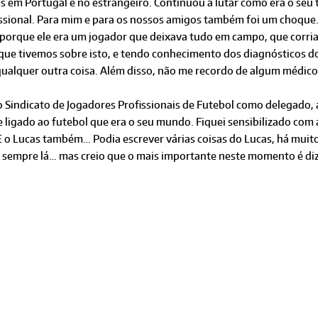
s em Portugal e no estrangeiro. Continuou a lutar como era o seu ti
issional. Para mim e para os nossos amigos também foi um choque
orque ele era um jogador que deixava tudo em campo, que corria 
que tivemos sobre isto, e tendo conhecimento dos diagnósticos do
ualquer outra coisa. Além disso, não me recordo de algum médico l
 Sindicato de Jogadores Profissio­nais de Futebol como delegado, 
e ligado ao futebol que era o seu mundo. Fiquei sensibilizado com 
 o Lucas também… Podia es­crever várias coisas do Lucas, há muito 
 sempre lá… mas creio que o mais importante neste momento é d