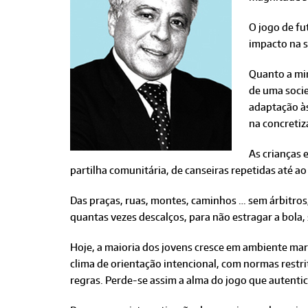
O jogo de fu
impacto na s
Quanto a mim
de uma socie
adaptação às
na concretiz
As crianças 
partilha comunitária, de canseiras repetidas até 
Das praças, ruas, montes, caminhos … sem árbitro
quantas vezes descalços, para não estragar a bola,
Hoje, a maioria dos jovens cresce em ambiente mar
clima de orientação intencional, com normas restr
regras. Perde-se assim a alma do jogo que autentic