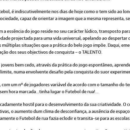
tebol, é indiscutivelmente nos dias de hoje como o tem sido ao l
ociedade, capaz de orientar a imagem que a mesma representa, se
 a essência do jogo reside no seu carácter lúdico, transposto pa
dade projectada para uma vida universal, apelando ao despertar d
 múltiplas situações que a prática do belo jogo impõe. Daqui, eme
ação dos seus objectivos de conquista – o TALENTO.
e jovens bem cedo, através da prática do jogo espontâneo, apren
ao limite, numa envolvente desafio pela conquista do suor experi
s, com um nº de jogadores variável de acordo com o tamanho do te
 sem hora marcada…tinha lugar o Futebol de rua!...
cadamente hostil para o desenvolvimento da sua criatividade. O co
itivas, o aumento dum clima de desconfiança, a ausência de espaço
amente o Futebol de rua fazia eclodir e transita-se para as escola