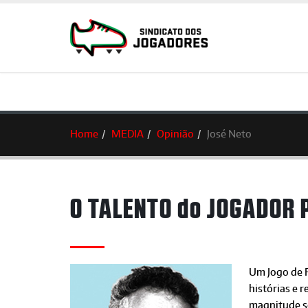
Home
MEDIA
Opinião
José Neto
O TALENTO do JOGADOR
Um Jogo de F
histórias e 
magnitude s