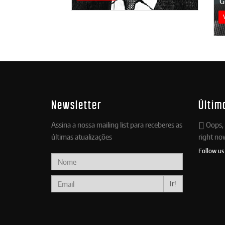
G
Newsletter
Últim
Assina a nossa mailing list para receberes as
Oops, 
últimas atualizações
right no
Follow us
Ir!