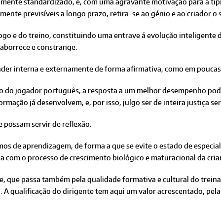
mente standardizado, e, com uma agravante motivação para a tipi
mente previsíveis a longo prazo, retira-se ao génio e ao criador o
ogo e do treino, constituindo uma entrave á evolução inteligente 
aborrece e constrange.
der interna e externamente de forma afirmativa, como em poucas 
o do jogador português, a resposta a um melhor desempenho pode 
rmação já desenvolvem, e, por isso, julgo ser de inteira justiça s
 possam servir de reflexão:
mos de aprendizagem, de forma a que se evite o estado de especia
a com o processo de crescimento biológico e maturacional da cri
, que passa também pela qualidade formativa e cultural do treina
o. A qualificação do dirigente tem aqui um valor acrescentado, p