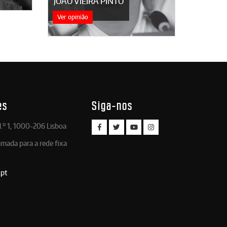
JOÃO VIEIRA PINTO
Ver opinião
es
Siga-nos
.º 1, 1000-206 Lisboa
amada para a rede fixa
.pt