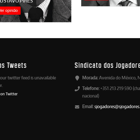
USTAVO PIRES
Ver opinião
os Tweets
Sindicato dos Jogador
our twitter feed is unavailable
Morada:
Avenida do México, N
w.
Telefone:
+351 213 219 590 (ch
 on Twitter
nacional)
Email:
sjogadores@sjogadores