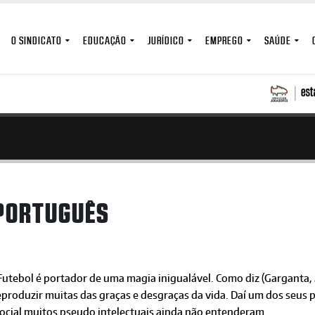
O SINDICATO
EDUCAÇÃO
JURÍDICO
EMPREGO
SAÚDE
 PORTUGUÊS
utebol é portador de uma magia inigualável. Como diz (Garganta,
reproduzir muitas das graças e desgraças da vida. Daí um dos seus 
ocial muitos pseudo intelectuais ainda não entenderam.