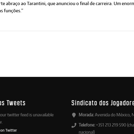
te abraço ao Tarantini, que anunciou o final de carreira. Um enor
as funções.”
os Tweets
Sindicato dos Jogador
our twitter feed is unavailable
Morada:
Avenida do México, N
w.
Telefone:
+351 213 219 590 (ch
 on Twitter
nacional)