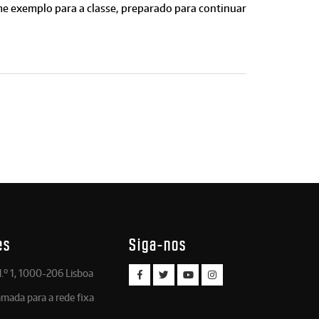
me exemplo para a classe, preparado para continuar
es
Siga-nos
.º 1, 1000-206 Lisboa
amada para a rede fixa