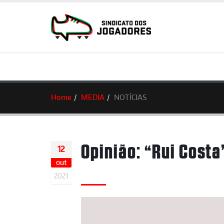
Home
MEDIA
NOTÍCIAS
Opinião: “Rui Costa
12
out
2021