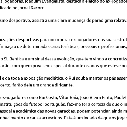
s Jogadores, Joaquim Evangelista, destaca a eleição do ex-jogado
licado no jornal Record:
smo desportivo, assisti a uma clara mudança de paradigma relativ
nizações desportivas para incorporar ex-jogadores nas suas estrutu
afirmação de determinadas características, pessoais e profissiona
 do SL Benfica é um sinal dessa evolução, que tem vindo a concreti
ação, com quem privei em especial durante os anos que esteve no 
l e de toda a exposição mediática, o Rui soube manter os pés assen
 certo, farão dele um grande dirigente.
 ex-jogadores como Rui Costa, Vítor Baía, João Vieira Pinto, Paulet
nstituições do futebol português, faz-me ter a certeza de que o in
 pessoal e académica das novas gerações, podem potenciar, ainda m
nhecimento de causa acrescidos. Este é um legado de que os jog