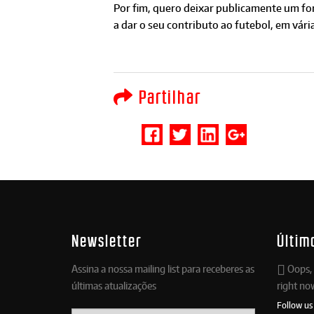
Por fim, quero deixar publicamente um for
a dar o seu contributo ao futebol, em vári
Partilhar
Newsletter
Últim
Assina a nossa mailing list para receberes as
Oops, 
últimas atualizações
right no
Follow us