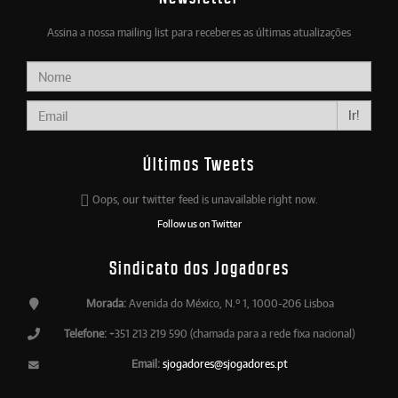
Assina a nossa mailing list para receberes as últimas atualizações
Ir!
Últimos Tweets
Oops, our twitter feed is unavailable right now.
Follow us on Twitter
Sindicato dos Jogadores
Morada:
Avenida do México, N.º 1, 1000-206 Lisboa
Telefone:
+351 213 219 590 (chamada para a rede fixa nacional)
Email:
sjogadores@sjogadores.pt