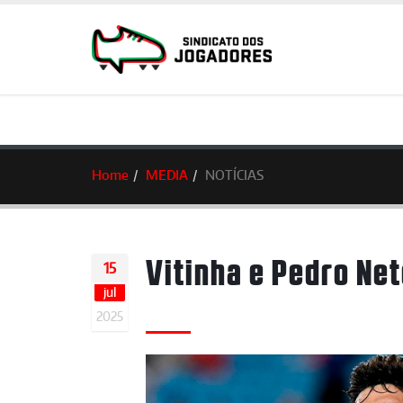
Home
MEDIA
NOTÍCIAS
Vitinha e Pedro Ne
15
jul
2025