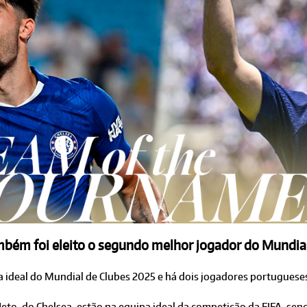
bém foi eleito o segundo melhor jogador do Mundial
a ideal do Mundial de Clubes 2025 e há dois jogadores portuguese
Neto, do Chelsea, estão na equipa ideal da competição da FIFA, se