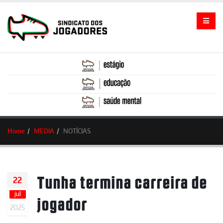
Home
MEDIA
NOTÍCIAS
Tunha termina carreira de
22
jul
jogador
2025