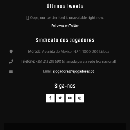
Últimos Tweets
Oops, our twitter feed is unavailable right now.
Follow us on Twitter
Sindicato dos Jogadores
Morada:
Avenida do México, N.º 1, 1000-206 Lisboa
Telefone:
+351 213 219 590 (chamada para a rede fixa nacional)
Email:
sjogadores@sjogadores.pt
Siga-nos