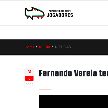
Home
MEDIA
NOTÍCIAS
Fernando Varela te
31
jul
2025