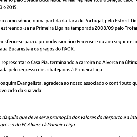
3 e 2015.
ou como sénior, numa partida da Taça de Portugal, pelo Estoril. 
, estreando-se na Primeira Liga na temporada 2008/09 pelo Trofe
ansferiu-se para o primodivisionário Feirense e no ano seguinte i
eaua Bucareste e os gregos do PAOK.
 representar o Casa Pia, terminando a carreira no Alverca na últ
da pelo regresso dos ribatejanos à Primeira Liga.
 Joaquim Evangelista, agradece ao nosso associado o contributo q
vo ciclo da sua vida:
o daquilo que deve ser a promoção dos valores do desporto e a in
gresso do FC Alverca à Primeira Liga.