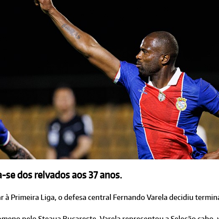
a-se dos relvados aos 37 anos.
r à Primeira Liga, o defesa central Fernando Varela decidiu termina
eno pelo Steaua Bucareste, Varela representou a Seleção cabo-ve