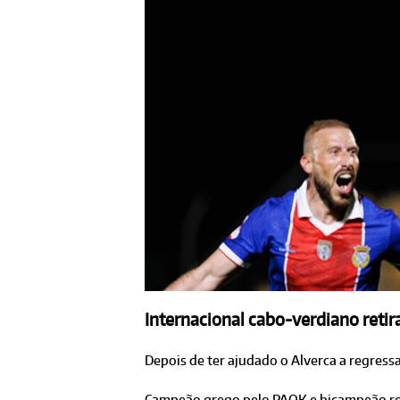
Internacional cabo-verdiano retir
Depois de ter ajudado o Alverca a regressa
Campeão grego pelo PAOK e bicampeão rom