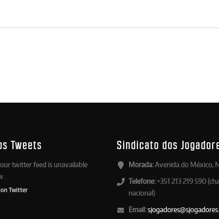
os Tweets
Sindicato dos Jogador
our twitter feed is unavailable
Morada:
Avenida do México, N
w.
Telefone:
+351 213 219 590 (ch
 on Twitter
nacional)
Email:
sjogadores@sjogadores