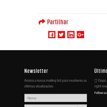
Partilhar
Newsletter
Últim
Assina a nossa mailing list para receberes as
Oops, 
últimas atualizações
right no
Follow us