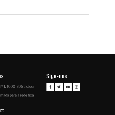
es
Siga-nos
.º 1, 1000-206 Lisboa
amada para a rede fixa
.pt