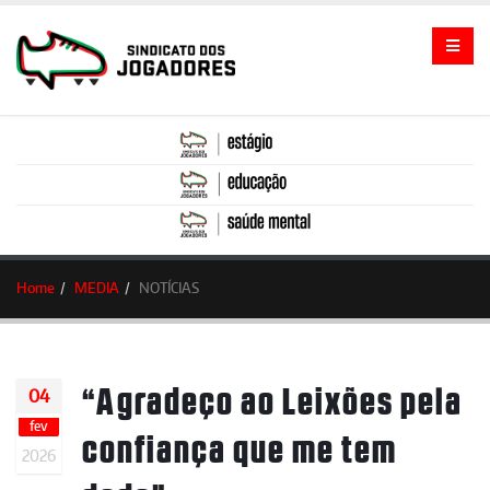
Home
MEDIA
NOTÍCIAS
“Agradeço ao Leixões pela
04
fev
confiança que me tem
2026