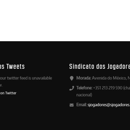
os Tweets
Sindicato dos Jogador
our twitter feed is unavailable
Morada:
Avenida do México, N
w.
Telefone:
+351 213 219 590 (ch
 on Twitter
nacional)
Email:
sjogadores@sjogadores