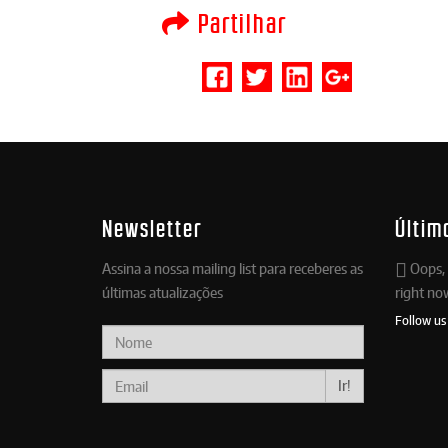
Partilhar
Newsletter
Últim
Assina a nossa mailing list para receberes as
Oops, 
últimas atualizações
right no
Follow us
Ir!