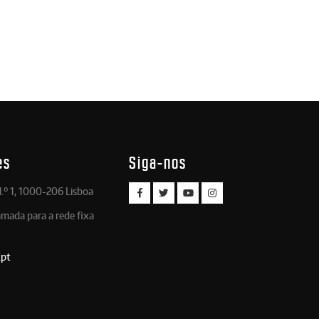
es
Siga-nos
.º 1, 1000-206 Lisboa
amada para a rede fixa
.pt