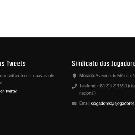
os Tweets
Sindicato dos Jogador
our twitter feed is unavailable
Morada:
Avenida do México, N
w.
Telefone:
+351 213 219 590 (ch
 on Twitter
nacional)
Email:
sjogadores@sjogadores