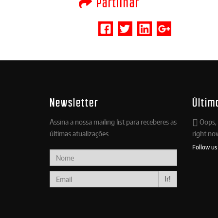
Partilhar
Newsletter
Últim
Assina a nossa mailing list para receberes as
Oops, 
últimas atualizações
right no
Follow us
Ir!