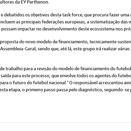
sultores da EY Parthenon.
e debatidos os objetivos desta task force, que procura fazer uma
e incluem as principais federações europeias, a sistematização das
ue possam impactar no desenvolvimento deste ecossistema nos pr
 proposta do novo modelo de financiamento, tecnicamente sustent
 Assembleia-Geral, sendo que, até lá, este grupo irá realizar vári
 trabalho para a revisão do modelo de financiamento do futebol 
 saída para este processo, que envolve todos os agentes do futebo
ra o futuro do futebol nacional.” O responsável acrescentou aind
nesta etapa, o primeiro passo passa pelo diagnóstico, seguindo-se 