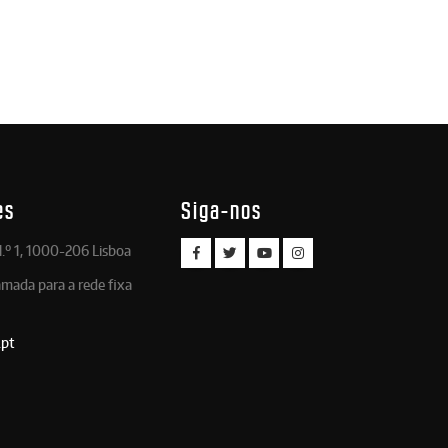
es
Siga-nos
.º 1, 1000-206 Lisboa
amada para a rede fixa
.pt