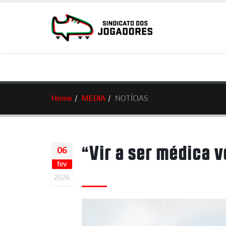
Home
MEDIA
NOTÍCIAS
“Vir a ser médica v
06
fev
2026