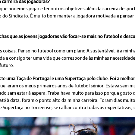
 carreira das jogadoras?
 que podemos jogar e ter outros objetivos além da carreira despor
ão do Sindicato. É muito bom manter a jogadora motivada e pensar
has que as jovens jogadoras vão focar-se mais no futebol e descur
as coisas. Penso no futebol como um plano A sustentável, é a minha
a e consigo ter uma vida que corresponde às minhas necessidades. 
futuro.
te uma Taça de Portugal e uma Supertaça pelo clube. Foi a melhor
uei eram os meus primeiros anos de futebol sénior. Estava sem mu
ndo sem estar à espera. Trabalhava muito para isso porque gosto 
 até à data, foram o ponto alto da minha carreira. Foram dias muit
Supertaça no Torreense, se calhar contra todas as expectativas, e