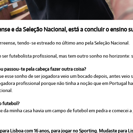
nse e da Seleção Nacional, está a concluir o ensino su
orreense, tendo-se estreado no último ano pela Seleção Nacional.
ser futebolista profissional, mas tem outro sonho no horizonte: s
u passou-te pela cabeça fazer outra coisa?
e esse sonho de ser jogadora veio um bocado depois, antes veio s
 jogadora profissional porque não tinha a noção que em Portugal h
cional.
o futebol?
e da minha casa havia um campo de futebol em pedra e comecei a j
 para Lisboa com 16 anos, para jogar no Sporting. Mudaste para L