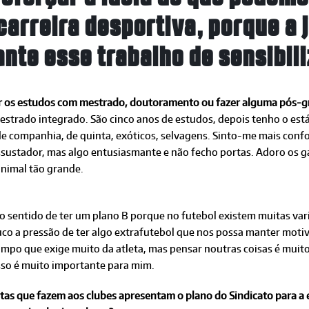
carreira desportiva, porque a
ante esse trabalho de sensibili
uir os estudos com mestrado, doutoramento ou fazer alguma pós-
strado integrado. São cinco anos de estudos, depois tenho o está
de companhia, de quinta, exóticos, selvagens. Sinto-me mais conf
ssustador, mas algo entusiasmante e não fecho portas. Adoro os 
animal tão grande.
 sentido de ter um plano B porque no futebol existem muitas vari
o a pressão de ter algo extrafutebol que nos possa manter motiva
po que exige muito da atleta, mas pensar noutras coisas é muito
isso é muito importante para mim.
sitas que fazem aos clubes apresentam o plano do Sindicato para a