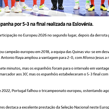
anha por 5-3 na final realizada na Eslovénia.
participação no Europeu 2026 no segundo lugar, depois da derrota
grou campeão europeu em 2018, a equipa das Quinas viu-se em des
é Antonio Raya ampliou a vantagem para 2-0, com Afonso Jesus a r
sete minutos, mas os espanhóis foram para o intervalo em vantage
marcador aos 30’, mas os espanhóis estabeleceram o 5-3 final com 
e 2022, Portugal falhou o tricampeonato europeu, ostentando ag
res destaca a excelente prestação da Seleção Nacional neste Europe