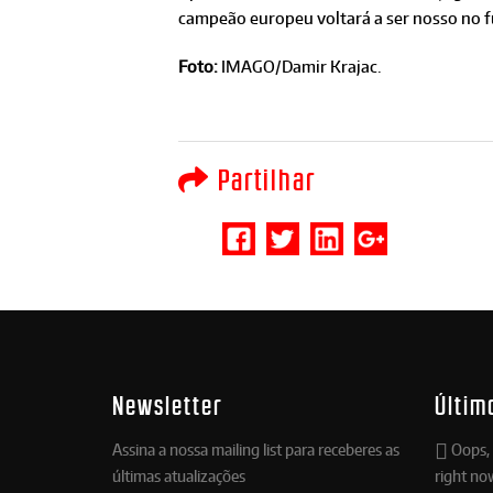
campeão europeu voltará a ser nosso no f
Foto:
IMAGO/Damir Krajac.
Partilhar
Newsletter
Últim
Assina a nossa mailing list para receberes as
Oops, 
últimas atualizações
right no