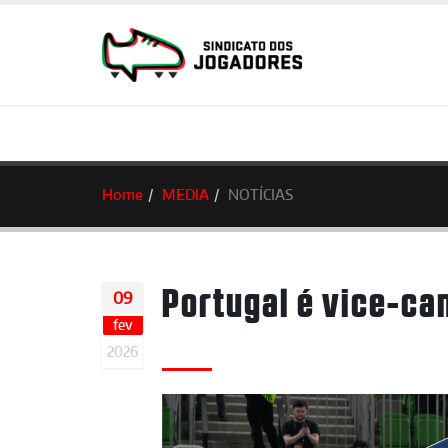
Home
MEDIA
NOTÍCIAS
Portugal é vice-c
09
fev
2026