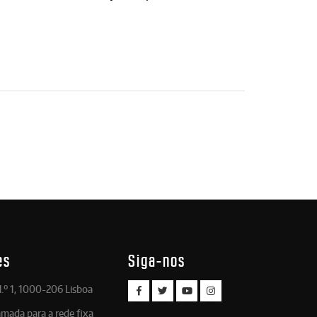
es
Siga-nos
.º 1, 1000-206 Lisboa
amada para a rede fixa