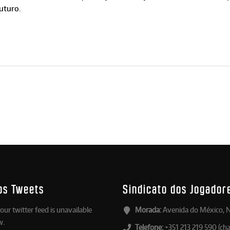
uturo.
os Tweets
Sindicato dos Jogador
our twitter feed is unavailable
Morada:
Avenida do México, N
w.
Telefone:
+351 213 219 590 (ch