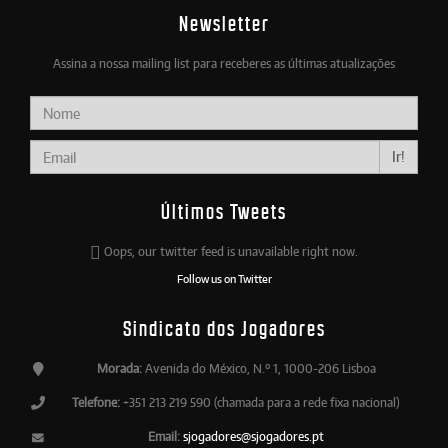
Newsletter
Assina a nossa mailing list para receberes as últimas atualizações
Ir!
Últimos Tweets
Oops, our twitter feed is unavailable right now.
Follow us on Twitter
Sindicato dos Jogadores
Morada:
Avenida do México, N.º 1, 1000-206 Lisboa
Telefone:
+351 213 219 590 (chamada para a rede fixa nacional)
Email:
sjogadores@sjogadores.pt